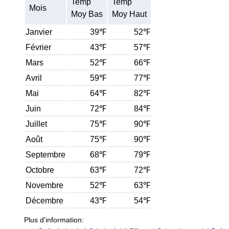
Temp
Temp
Mois
Moy Bas
Moy Haut
Janvier
39℉
52℉
Février
43℉
57℉
Mars
52℉
66℉
Avril
59℉
77℉
Mai
64℉
82℉
Juin
72℉
84℉
Juillet
75℉
90℉
Août
75℉
90℉
Septembre
68℉
79℉
Octobre
63℉
72℉
Novembre
52℉
63℉
Décembre
43℉
54℉
Plus d'information: