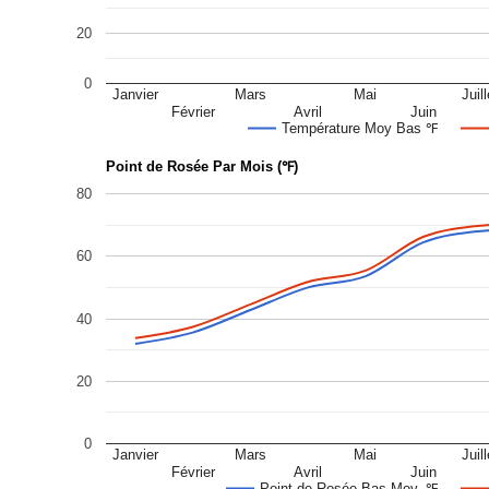
20
0
Janvier
Mars
Mai
Juill
Février
Avril
Juin
Température Moy Bas ℉
Point de Rosée Par Mois (℉)
80
60
40
20
0
Janvier
Mars
Mai
Juill
Février
Avril
Juin
Point de Rosée Bas Moy. ℉