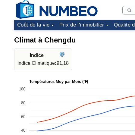
Coût de la vie
Prix de l'immobilier
Qualité 
Climat à Chengdu
Indice
Indice Climatique:
91,18
Températures Moy par Mois (℉)
100
80
60
40