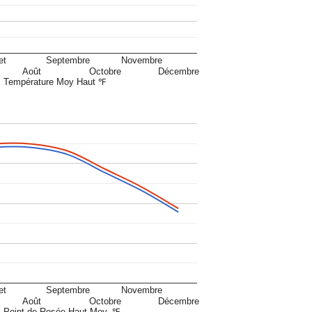
et
Septembre
Novembre
Août
Octobre
Décembre
Température Moy Haut ℉
et
Septembre
Novembre
Août
Octobre
Décembre
Point de Rosée Haut Moy. ℉