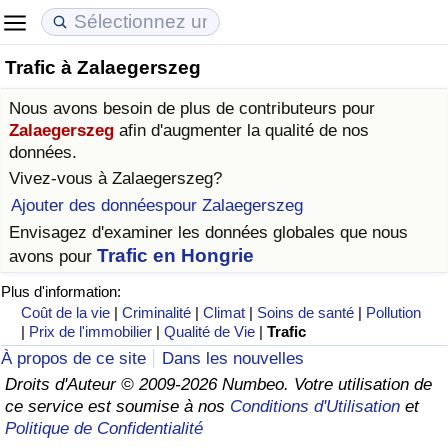
Trafic à Zalaegerszeg
Coût de la vie
Prix de l'immobilier
Qualité de Vie
Nous avons besoin de plus de contributeurs pour
Indice du Coût de la Vie (Actuel)
Indice des Prix de l'immobilier (Actuel)
Indice de Qualité de Vie
Zalaegerszeg
afin d'augmenter la qualité de nos
données.
Indice du Coût de la Vie
Indice des Prix de l'immobilier
Indice de Qualité de Vie (Actuel)
Vivez-vous à
Zalaegerszeg
?
Ajouter des donnéespour Zalaegerszeg
Indice du coût de la vie par pays
Indice des Prix de l'immobilier par Pays
Indice de qualité de vie par pays
Envisagez d'examiner les données globales que nous
Trafic en Hongrie
avons pour
à Akaba
Criminalité
Plus d'information:
Coût de la vie
|
Criminalité
|
Climat
|
Soins de santé
|
Pollution
Indice de Criminalité (Actuel)
|
Prix de l'immobilier
|
Qualité de Vie
|
Trafic
À propos de ce site
Dans les nouvelles
Indice de Criminalité
Droits d'Auteur © 2009-2026 Numbeo. Votre utilisation de
ce service est soumise à nos
Conditions d'Utilisation
et
Politique de Confidentialité
Indice de criminalité par pays