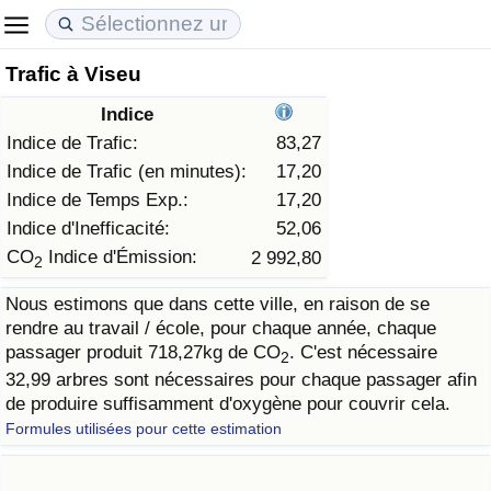
Trafic à Viseu
Coût de la vie
Prix de l'immobilier
Qualité de Vie
Indice
Indice du Coût de la Vie (Actuel)
Indice des Prix de l'immobilier (Actuel)
Indice de Qualité de Vie
Indice de Trafic:
83,27
Indice de Trafic (en minutes):
17,20
Indice du Coût de la Vie
Indice des Prix de l'immobilier
Indice de Qualité de Vie (Actuel)
Indice de Temps Exp.:
17,20
Indice d'Inefficacité:
52,06
Indice du coût de la vie par pays
Indice des Prix de l'immobilier par Pays
Indice de qualité de vie par pays
CO
Indice d'Émission:
2 992,80
2
Nous estimons que dans cette ville, en raison de se
à Akaba
Criminalité
rendre au travail / école, pour chaque année, chaque
passager produit 718,27kg de CO
. C'est nécessaire
2
Indice de Criminalité (Actuel)
32,99 arbres sont nécessaires pour chaque passager afin
de produire suffisamment d'oxygène pour couvrir cela.
Indice de Criminalité
Formules utilisées pour cette estimation
Indice de criminalité par pays