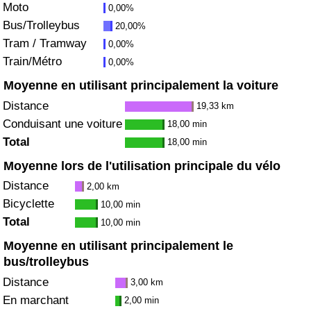
Moto
0,00%
Bus/Trolleybus
20,00%
Indice de Trafic
Tram / Tramway
0,00%
Train/Métro
0,00%
Indice de Trafic (Actuel)
Moyenne en utilisant principalement la voiture
Indice de Trafic par Pays
Distance
19,33 km
Conduisant une voiture
18,00 min
Total
18,00 min
Moyenne lors de l'utilisation principale du vélo
Distance
2,00 km
Bicyclette
10,00 min
Total
10,00 min
Moyenne en utilisant principalement le
bus/trolleybus
Distance
3,00 km
En marchant
2,00 min