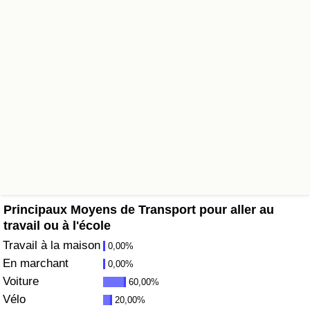
Soins de santé
Indice des soins de santé (Actuel)
Indice des soins de santé
Indice des soins de santé par Pays
Pollution
Indice de Pollution (Actuel)
Principaux Moyens de Transport pour aller au
travail ou à l'école
Indice de pollution
Travail à la maison
0,00%
En marchant
0,00%
Indice de Pollution par Pays
Voiture
60,00%
Vélo
20,00%
Trafic