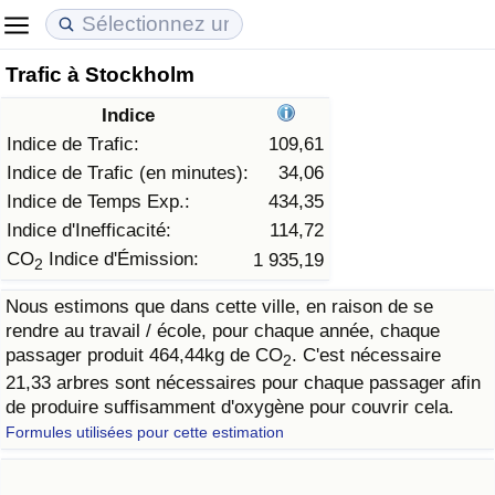
Trafic à Stockholm
Coût de la vie
Prix de l'immobilier
Qualité de Vie
Indice
Indice du Coût de la Vie (Actuel)
Indice des Prix de l'immobilier (Actuel)
Indice de Qualité de Vie
Indice de Trafic:
109,61
Indice de Trafic (en minutes):
34,06
Indice du Coût de la Vie
Indice des Prix de l'immobilier
Indice de Qualité de Vie (Actuel)
Indice de Temps Exp.:
434,35
Indice d'Inefficacité:
114,72
Indice du coût de la vie par pays
Indice des Prix de l'immobilier par Pays
Indice de qualité de vie par pays
CO
Indice d'Émission:
1 935,19
2
Nous estimons que dans cette ville, en raison de se
à Akaba
Criminalité
rendre au travail / école, pour chaque année, chaque
passager produit 464,44kg de CO
. C'est nécessaire
2
Indice de Criminalité (Actuel)
21,33 arbres sont nécessaires pour chaque passager afin
de produire suffisamment d'oxygène pour couvrir cela.
Indice de Criminalité
Formules utilisées pour cette estimation
Indice de criminalité par pays