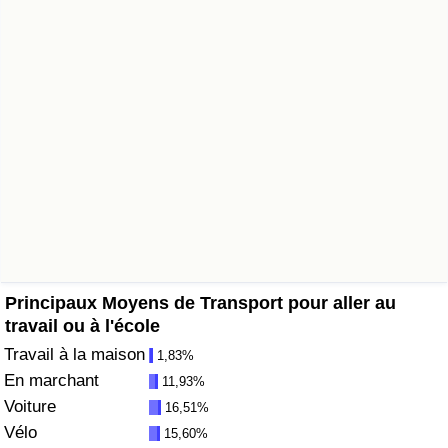
Soins de santé
Indice des soins de santé (Actuel)
Indice des soins de santé
Indice des soins de santé par Pays
Pollution
Indice de Pollution (Actuel)
Principaux Moyens de Transport pour aller au
travail ou à l'école
Indice de pollution
Travail à la maison
1,83%
En marchant
11,93%
Indice de Pollution par Pays
Voiture
16,51%
Vélo
15,60%
Trafic