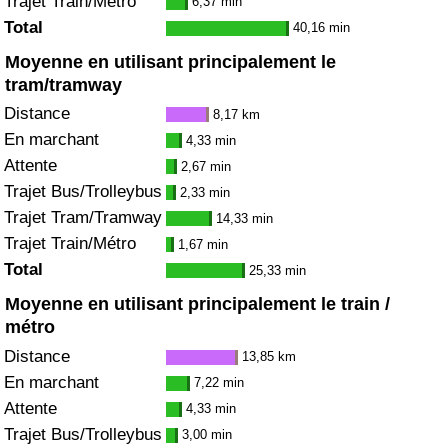
Trajet Train/Métro
6,37 min
Total
40,16 min
Moyenne en utilisant principalement le
tram/tramway
Distance
8,17 km
En marchant
4,33 min
Attente
2,67 min
Trajet Bus/Trolleybus
2,33 min
Trajet Tram/Tramway
14,33 min
Trajet Train/Métro
1,67 min
Total
25,33 min
Moyenne en utilisant principalement le train /
métro
Distance
13,85 km
En marchant
7,22 min
Attente
4,33 min
Trajet Bus/Trolleybus
3,00 min