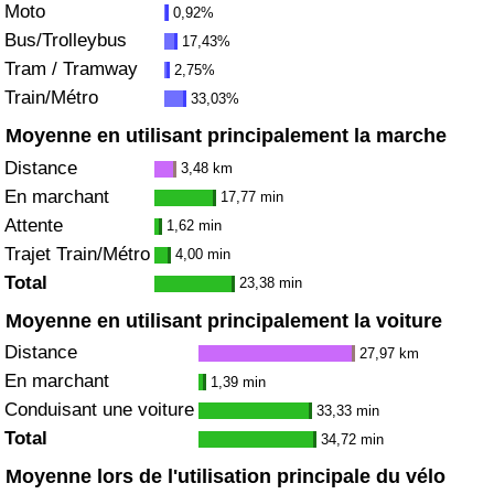
Moto
0,92%
Bus/Trolleybus
17,43%
Indice de Trafic
Tram / Tramway
2,75%
Train/Métro
33,03%
Indice de Trafic (Actuel)
Moyenne en utilisant principalement la marche
Indice de Trafic par Pays
Distance
3,48 km
En marchant
17,77 min
Attente
1,62 min
Trajet Train/Métro
4,00 min
Total
23,38 min
Moyenne en utilisant principalement la voiture
Distance
27,97 km
En marchant
1,39 min
Conduisant une voiture
33,33 min
Total
34,72 min
Moyenne lors de l'utilisation principale du vélo