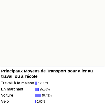
Soins de santé
Indice des soins de santé (Actuel)
Indice des soins de santé
Indice des soins de santé par Pays
Pollution
Indice de Pollution (Actuel)
Principaux Moyens de Transport pour aller au
travail ou à l'école
Indice de pollution
Travail à la maison
12,77%
En marchant
25,53%
Indice de Pollution par Pays
Voiture
40,43%
Vélo
0,00%
Trafic