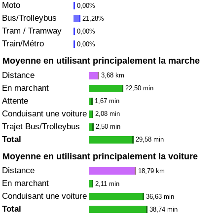
Moto
0,00%
Bus/Trolleybus
21,28%
Indice de Trafic
Tram / Tramway
0,00%
Train/Métro
0,00%
Indice de Trafic (Actuel)
Moyenne en utilisant principalement la marche
Indice de Trafic par Pays
Distance
3,68 km
En marchant
22,50 min
Attente
1,67 min
Conduisant une voiture
2,08 min
Trajet Bus/Trolleybus
2,50 min
Total
29,58 min
Moyenne en utilisant principalement la voiture
Distance
18,79 km
En marchant
2,11 min
Conduisant une voiture
36,63 min
Total
38,74 min