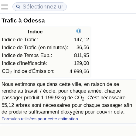
Trafic à Odessa
Coût de la vie
Prix de l'immobilier
Qualité de Vie
Indice
Indice du Coût de la Vie (Actuel)
Indice des Prix de l'immobilier (Actuel)
Indice de Qualité de Vie
Indice de Trafic:
147,12
Indice de Trafic (en minutes):
36,56
Indice du Coût de la Vie
Indice des Prix de l'immobilier
Indice de Qualité de Vie (Actuel)
Indice de Temps Exp.:
811,95
Indice d'Inefficacité:
129,00
Indice du coût de la vie par pays
Indice des Prix de l'immobilier par Pays
Indice de qualité de vie par pays
CO
Indice d'Émission:
4 999,66
2
Nous estimons que dans cette ville, en raison de se
à Akaba
Criminalité
rendre au travail / école, pour chaque année, chaque
passager produit 1 199,92kg de CO
. C'est nécessaire
2
Indice de Criminalité (Actuel)
55,12 arbres sont nécessaires pour chaque passager afin
de produire suffisamment d'oxygène pour couvrir cela.
Indice de Criminalité
Formules utilisées pour cette estimation
Indice de criminalité par pays