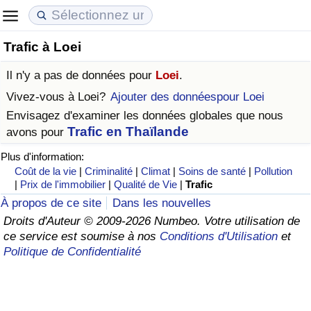
Trafic à Loei
Coût de la vie
Prix de l'immobilier
Qualité de Vie
Il n'y a pas de données pour
Loei
.
Indice du Coût de la Vie (Actuel)
Indice des Prix de l'immobilier (Actuel)
Indice de Qualité de Vie
Vivez-vous à
Loei
?
Ajouter des donnéespour Loei
Envisagez d'examiner les données globales que nous
Indice du Coût de la Vie
Indice des Prix de l'immobilier
Indice de Qualité de Vie (Actuel)
Trafic en Thaïlande
avons pour
Plus d'information:
Indice du coût de la vie par pays
Indice des Prix de l'immobilier par Pays
Indice de qualité de vie par pays
Coût de la vie
|
Criminalité
|
Climat
|
Soins de santé
|
Pollution
|
Prix de l'immobilier
|
Qualité de Vie
|
Trafic
à Akaba
Criminalité
À propos de ce site
Dans les nouvelles
Droits d'Auteur © 2009-2026 Numbeo. Votre utilisation de
Indice de Criminalité (Actuel)
ce service est soumise à nos
Conditions d'Utilisation
et
Politique de Confidentialité
Indice de Criminalité
Indice de criminalité par pays