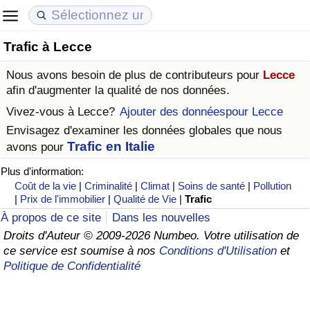
Trafic à Lecce
Coût de la vie
Prix de l'immobilier
Qualité de Vie
Nous avons besoin de plus de contributeurs pour
Lecce
Indice du Coût de la Vie (Actuel)
Indice des Prix de l'immobilier (Actuel)
Indice de Qualité de Vie
afin d'augmenter la qualité de nos données.
Vivez-vous à
Lecce
?
Ajouter des donnéespour Lecce
Indice du Coût de la Vie
Indice des Prix de l'immobilier
Indice de Qualité de Vie (Actuel)
Envisagez d'examiner les données globales que nous
Trafic en Italie
avons pour
Indice du coût de la vie par pays
Indice des Prix de l'immobilier par Pays
Indice de qualité de vie par pays
Plus d'information:
Coût de la vie
|
Criminalité
|
Climat
|
Soins de santé
|
Pollution
à Akaba
Criminalité
|
Prix de l'immobilier
|
Qualité de Vie
|
Trafic
À propos de ce site
Dans les nouvelles
Indice de Criminalité (Actuel)
Droits d'Auteur © 2009-2026 Numbeo. Votre utilisation de
ce service est soumise à nos
Conditions d'Utilisation
et
Indice de Criminalité
Politique de Confidentialité
Indice de criminalité par pays