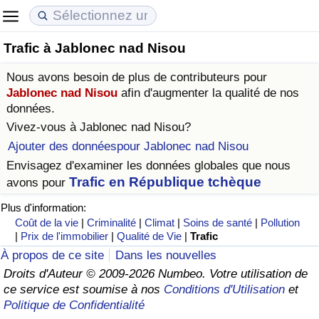
Trafic à Jablonec nad Nisou
Coût de la vie
Prix de l'immobilier
Qualité de Vie
Nous avons besoin de plus de contributeurs pour
Indice du Coût de la Vie (Actuel)
Indice des Prix de l'immobilier (Actuel)
Indice de Qualité de Vie
Jablonec nad Nisou
afin d'augmenter la qualité de nos
données.
Indice du Coût de la Vie
Indice des Prix de l'immobilier
Indice de Qualité de Vie (Actuel)
Vivez-vous à
Jablonec nad Nisou
?
Ajouter des donnéespour Jablonec nad Nisou
Indice du coût de la vie par pays
Indice des Prix de l'immobilier par Pays
Indice de qualité de vie par pays
Envisagez d'examiner les données globales que nous
Trafic en République tchèque
avons pour
à Akaba
Criminalité
Plus d'information:
Coût de la vie
|
Criminalité
|
Climat
|
Soins de santé
|
Pollution
Indice de Criminalité (Actuel)
|
Prix de l'immobilier
|
Qualité de Vie
|
Trafic
À propos de ce site
Dans les nouvelles
Indice de Criminalité
Droits d'Auteur © 2009-2026 Numbeo. Votre utilisation de
ce service est soumise à nos
Conditions d'Utilisation
et
Politique de Confidentialité
Indice de criminalité par pays