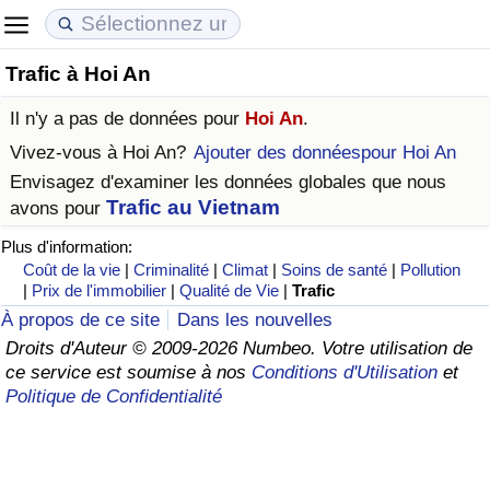
Trafic à Hoi An
Coût de la vie
Prix de l'immobilier
Qualité de Vie
Il n'y a pas de données pour
Hoi An
.
Indice du Coût de la Vie (Actuel)
Indice des Prix de l'immobilier (Actuel)
Indice de Qualité de Vie
Vivez-vous à
Hoi An
?
Ajouter des donnéespour Hoi An
Envisagez d'examiner les données globales que nous
Indice du Coût de la Vie
Indice des Prix de l'immobilier
Indice de Qualité de Vie (Actuel)
Trafic au Vietnam
avons pour
Plus d'information:
Indice du coût de la vie par pays
Indice des Prix de l'immobilier par Pays
Indice de qualité de vie par pays
Coût de la vie
|
Criminalité
|
Climat
|
Soins de santé
|
Pollution
|
Prix de l'immobilier
|
Qualité de Vie
|
Trafic
à Akaba
Criminalité
À propos de ce site
Dans les nouvelles
Droits d'Auteur © 2009-2026 Numbeo. Votre utilisation de
Indice de Criminalité (Actuel)
ce service est soumise à nos
Conditions d'Utilisation
et
Politique de Confidentialité
Indice de Criminalité
Indice de criminalité par pays