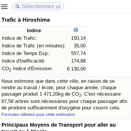
Trafic à Hiroshima
Coût de la vie
Prix de l'immobilier
Qualité de Vie
Indice
Indice du Coût de la Vie (Actuel)
Indice des Prix de l'immobilier (Actuel)
Indice de Qualité de Vie
Indice de Trafic:
150,14
Indice de Trafic (en minutes):
35,00
Indice du Coût de la Vie
Indice des Prix de l'immobilier
Indice de Qualité de Vie (Actuel)
Indice de Temps Exp.:
557,74
Indice d'Inefficacité:
174,88
Indice du coût de la vie par pays
Indice des Prix de l'immobilier par Pays
Indice de qualité de vie par pays
CO
Indice d'Émission:
6 130,00
2
Nous estimons que dans cette ville, en raison de se
à Akaba
Criminalité
rendre au travail / école, pour chaque année, chaque
passager produit 1 471,20kg de CO
. C'est nécessaire
2
Indice de Criminalité (Actuel)
67,58 arbres sont nécessaires pour chaque passager afin
de produire suffisamment d'oxygène pour couvrir cela.
Indice de Criminalité
Formules utilisées pour cette estimation
Principaux Moyens de Transport pour aller au
Indice de criminalité par pays