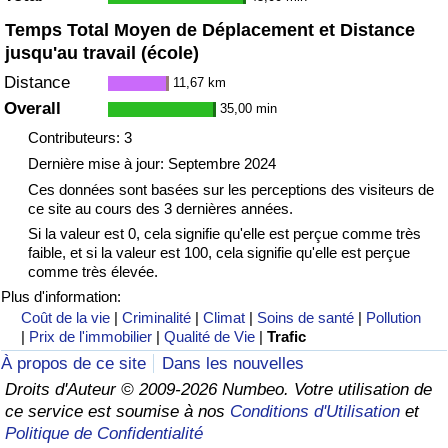
Temps Total Moyen de Déplacement et Distance
Indice de Trafic
jusqu'au travail (école)
Distance
11,67 km
Indice de Trafic (Actuel)
Overall
35,00 min
Contributeurs: 3
Indice de Trafic par Pays
Dernière mise à jour: Septembre 2024
Ces données sont basées sur les perceptions des visiteurs de
ce site au cours des 3 dernières années.
Si la valeur est 0, cela signifie qu'elle est perçue comme très
faible, et si la valeur est 100, cela signifie qu'elle est perçue
comme très élevée.
Plus d'information:
Coût de la vie
|
Criminalité
|
Climat
|
Soins de santé
|
Pollution
|
Prix de l'immobilier
|
Qualité de Vie
|
Trafic
À propos de ce site
Dans les nouvelles
Droits d'Auteur © 2009-2026 Numbeo. Votre utilisation de
ce service est soumise à nos
Conditions d'Utilisation
et
Politique de Confidentialité