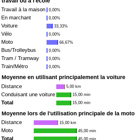
travail ou à l'école
Travail à la maison
0,00%
Soins de santé
En marchant
0,00%
Voiture
33,33%
Indice des soins de santé (Actuel)
Vélo
0,00%
Moto
66,67%
Indice des soins de santé
Bus/Trolleybus
0,00%
Tram / Tramway
Indice des soins de santé par Pays
0,00%
Train/Métro
0,00%
Pollution
Moyenne en utilisant principalement la voiture
Distance
5,00 km
Indice de Pollution (Actuel)
Conduisant une voiture
15,00 min
Total
15,00 min
Indice de pollution
Moyenne lors de l'utilisation principale de la moto
Distance
Indice de Pollution par Pays
15,00 km
Moto
45,00 min
Trafic
Total
45,00 min