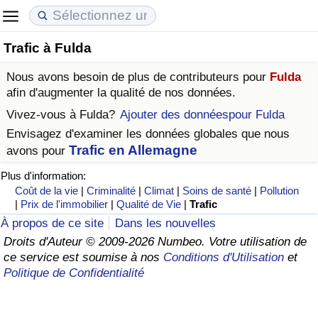
Trafic à Fulda
Coût de la vie
Prix de l'immobilier
Qualité de Vie
Nous avons besoin de plus de contributeurs pour
Fulda
Indice du Coût de la Vie (Actuel)
Indice des Prix de l'immobilier (Actuel)
Indice de Qualité de Vie
afin d'augmenter la qualité de nos données.
Vivez-vous à
Fulda
?
Ajouter des donnéespour Fulda
Indice du Coût de la Vie
Indice des Prix de l'immobilier
Indice de Qualité de Vie (Actuel)
Envisagez d'examiner les données globales que nous
Trafic en Allemagne
avons pour
Indice du coût de la vie par pays
Indice des Prix de l'immobilier par Pays
Indice de qualité de vie par pays
Plus d'information:
Coût de la vie
|
Criminalité
|
Climat
|
Soins de santé
|
Pollution
à Akaba
Criminalité
|
Prix de l'immobilier
|
Qualité de Vie
|
Trafic
À propos de ce site
Dans les nouvelles
Indice de Criminalité (Actuel)
Droits d'Auteur © 2009-2026 Numbeo. Votre utilisation de
ce service est soumise à nos
Conditions d'Utilisation
et
Indice de Criminalité
Politique de Confidentialité
Indice de criminalité par pays