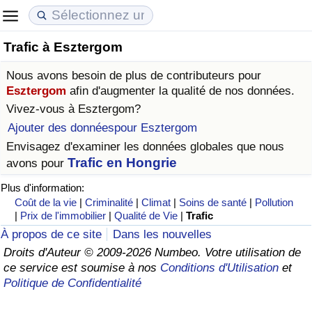
Trafic à Esztergom
Coût de la vie
Prix de l'immobilier
Qualité de Vie
Nous avons besoin de plus de contributeurs pour
Indice du Coût de la Vie (Actuel)
Indice des Prix de l'immobilier (Actuel)
Indice de Qualité de Vie
Esztergom
afin d'augmenter la qualité de nos données.
Vivez-vous à
Esztergom
?
Indice du Coût de la Vie
Indice des Prix de l'immobilier
Indice de Qualité de Vie (Actuel)
Ajouter des donnéespour Esztergom
Envisagez d'examiner les données globales que nous
Indice du coût de la vie par pays
Indice des Prix de l'immobilier par Pays
Indice de qualité de vie par pays
Trafic en Hongrie
avons pour
Plus d'information:
à Akaba
Criminalité
Coût de la vie
|
Criminalité
|
Climat
|
Soins de santé
|
Pollution
|
Prix de l'immobilier
|
Qualité de Vie
|
Trafic
Indice de Criminalité (Actuel)
À propos de ce site
Dans les nouvelles
Droits d'Auteur © 2009-2026 Numbeo. Votre utilisation de
Indice de Criminalité
ce service est soumise à nos
Conditions d'Utilisation
et
Politique de Confidentialité
Indice de criminalité par pays