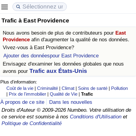
Trafic à East Providence
Coût de la vie
Prix de l'immobilier
Qualité de Vie
Nous avons besoin de plus de contributeurs pour
East
Indice du Coût de la Vie (Actuel)
Indice des Prix de l'immobilier (Actuel)
Indice de Qualité de Vie
Providence
afin d'augmenter la qualité de nos données.
Vivez-vous à
East Providence
?
Indice du Coût de la Vie
Indice des Prix de l'immobilier
Indice de Qualité de Vie (Actuel)
Ajouter des donnéespour East Providence
Envisagez d'examiner les données globales que nous
Indice du coût de la vie par pays
Indice des Prix de l'immobilier par Pays
Indice de qualité de vie par pays
Trafic aux États-Unis
avons pour
Plus d'information:
à Akaba
Criminalité
Coût de la vie
|
Criminalité
|
Climat
|
Soins de santé
|
Pollution
|
Prix de l'immobilier
|
Qualité de Vie
|
Trafic
Indice de Criminalité (Actuel)
À propos de ce site
Dans les nouvelles
Droits d'Auteur © 2009-2026 Numbeo. Votre utilisation de
Indice de Criminalité
ce service est soumise à nos
Conditions d'Utilisation
et
Politique de Confidentialité
Indice de criminalité par pays