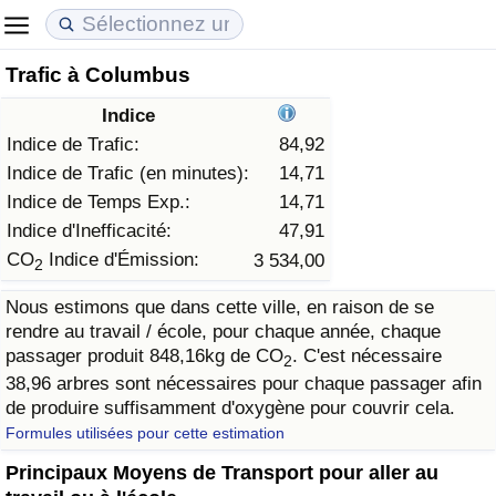
Trafic à Columbus
Coût de la vie
Prix de l'immobilier
Qualité de Vie
Indice
Indice du Coût de la Vie (Actuel)
Indice des Prix de l'immobilier (Actuel)
Indice de Qualité de Vie
Indice de Trafic:
84,92
Indice de Trafic (en minutes):
14,71
Indice du Coût de la Vie
Indice des Prix de l'immobilier
Indice de Qualité de Vie (Actuel)
Indice de Temps Exp.:
14,71
Indice d'Inefficacité:
47,91
Indice du coût de la vie par pays
Indice des Prix de l'immobilier par Pays
Indice de qualité de vie par pays
CO
Indice d'Émission:
3 534,00
2
Nous estimons que dans cette ville, en raison de se
à Akaba
Criminalité
rendre au travail / école, pour chaque année, chaque
passager produit 848,16kg de CO
. C'est nécessaire
2
Indice de Criminalité (Actuel)
38,96 arbres sont nécessaires pour chaque passager afin
de produire suffisamment d'oxygène pour couvrir cela.
Indice de Criminalité
Formules utilisées pour cette estimation
Principaux Moyens de Transport pour aller au
Indice de criminalité par pays