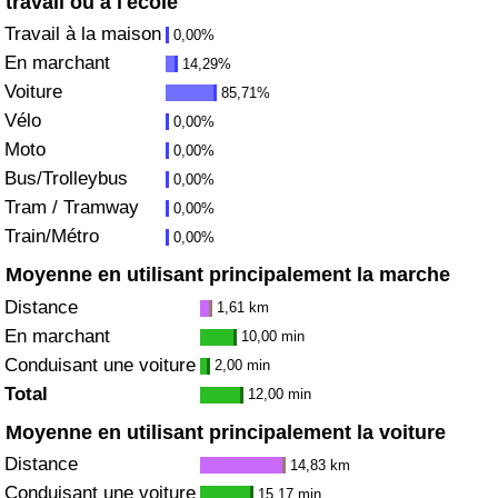
travail ou à l'école
Travail à la maison
0,00%
Soins de santé
En marchant
14,29%
Voiture
85,71%
Indice des soins de santé (Actuel)
Vélo
0,00%
Moto
0,00%
Indice des soins de santé
Bus/Trolleybus
0,00%
Tram / Tramway
Indice des soins de santé par Pays
0,00%
Train/Métro
0,00%
Pollution
Moyenne en utilisant principalement la marche
Distance
1,61 km
Indice de Pollution (Actuel)
En marchant
10,00 min
Conduisant une voiture
2,00 min
Indice de pollution
Total
12,00 min
Moyenne en utilisant principalement la voiture
Indice de Pollution par Pays
Distance
14,83 km
Trafic
Conduisant une voiture
15,17 min