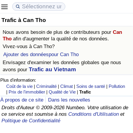
Trafic à Can Tho
Coût de la vie
Prix de l'immobilier
Qualité de Vie
Nous avons besoin de plus de contributeurs pour
Can
Indice du Coût de la Vie (Actuel)
Indice des Prix de l'immobilier (Actuel)
Indice de Qualité de Vie
Tho
afin d'augmenter la qualité de nos données.
Vivez-vous à
Can Tho
?
Indice du Coût de la Vie
Indice des Prix de l'immobilier
Indice de Qualité de Vie (Actuel)
Ajouter des donnéespour Can Tho
Envisagez d'examiner les données globales que nous
Indice du coût de la vie par pays
Indice des Prix de l'immobilier par Pays
Indice de qualité de vie par pays
Trafic au Vietnam
avons pour
Plus d'information:
à Akaba
Criminalité
Coût de la vie
|
Criminalité
|
Climat
|
Soins de santé
|
Pollution
|
Prix de l'immobilier
|
Qualité de Vie
|
Trafic
Indice de Criminalité (Actuel)
À propos de ce site
Dans les nouvelles
Droits d'Auteur © 2009-2026 Numbeo. Votre utilisation de
Indice de Criminalité
ce service est soumise à nos
Conditions d'Utilisation
et
Politique de Confidentialité
Indice de criminalité par pays