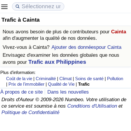
Trafic à Cainta
Coût de la vie
Prix de l'immobilier
Qualité de Vie
Nous avons besoin de plus de contributeurs pour
Cainta
Indice du Coût de la Vie (Actuel)
Indice des Prix de l'immobilier (Actuel)
Indice de Qualité de Vie
afin d'augmenter la qualité de nos données.
Vivez-vous à
Cainta
?
Ajouter des donnéespour Cainta
Indice du Coût de la Vie
Indice des Prix de l'immobilier
Indice de Qualité de Vie (Actuel)
Envisagez d'examiner les données globales que nous
Trafic aux Philippines
avons pour
Indice du coût de la vie par pays
Indice des Prix de l'immobilier par Pays
Indice de qualité de vie par pays
Plus d'information:
Coût de la vie
|
Criminalité
|
Climat
|
Soins de santé
|
Pollution
à Akaba
Criminalité
|
Prix de l'immobilier
|
Qualité de Vie
|
Trafic
À propos de ce site
Dans les nouvelles
Indice de Criminalité (Actuel)
Droits d'Auteur © 2009-2026 Numbeo. Votre utilisation de
ce service est soumise à nos
Conditions d'Utilisation
et
Indice de Criminalité
Politique de Confidentialité
Indice de criminalité par pays