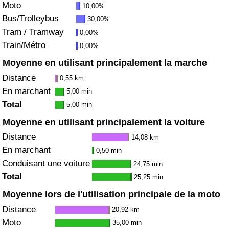
Moto
10,00%
Bus/Trolleybus
30,00%
Indice de Trafic
Tram / Tramway
0,00%
Train/Métro
0,00%
Indice de Trafic (Actuel)
Moyenne en utilisant principalement la marche
Indice de Trafic par Pays
Distance
0,55 km
En marchant
5,00 min
Total
5,00 min
Moyenne en utilisant principalement la voiture
Distance
14,08 km
En marchant
0,50 min
Conduisant une voiture
24,75 min
Total
25,25 min
Moyenne lors de l'utilisation principale de la moto
Distance
20,92 km
Moto
35,00 min