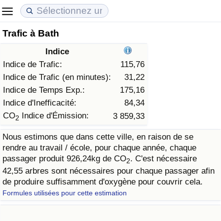
Trafic à Bath
Coût de la vie
Prix de l'immobilier
Qualité de Vie
Indice
Indice du Coût de la Vie (Actuel)
Indice des Prix de l'immobilier (Actuel)
Indice de Qualité de Vie
Indice de Trafic:
115,76
Indice de Trafic (en minutes):
31,22
Indice du Coût de la Vie
Indice des Prix de l'immobilier
Indice de Qualité de Vie (Actuel)
Indice de Temps Exp.:
175,16
Indice d'Inefficacité:
84,34
Indice du coût de la vie par pays
Indice des Prix de l'immobilier par Pays
Indice de qualité de vie par pays
CO
Indice d'Émission:
3 859,33
2
Nous estimons que dans cette ville, en raison de se
à Akaba
Criminalité
rendre au travail / école, pour chaque année, chaque
passager produit 926,24kg de CO
. C'est nécessaire
2
Indice de Criminalité (Actuel)
42,55 arbres sont nécessaires pour chaque passager afin
de produire suffisamment d'oxygène pour couvrir cela.
Indice de Criminalité
Formules utilisées pour cette estimation
Indice de criminalité par pays