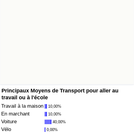
Soins de santé
Indice des soins de santé (Actuel)
Indice des soins de santé
Indice des soins de santé par Pays
Pollution
Indice de Pollution (Actuel)
Principaux Moyens de Transport pour aller au
travail ou à l'école
Indice de pollution
Travail à la maison
10,00%
En marchant
10,00%
Indice de Pollution par Pays
Voiture
40,00%
Vélo
0,00%
Trafic