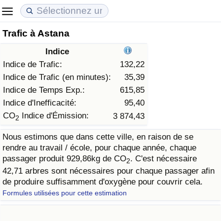
Trafic à Astana
Coût de la vie
Prix de l'immobilier
Qualité de Vie
Indice
Indice du Coût de la Vie (Actuel)
Indice des Prix de l'immobilier (Actuel)
Indice de Qualité de Vie
Indice de Trafic:
132,22
Indice de Trafic (en minutes):
35,39
Indice du Coût de la Vie
Indice des Prix de l'immobilier
Indice de Qualité de Vie (Actuel)
Indice de Temps Exp.:
615,85
Indice d'Inefficacité:
95,40
Indice du coût de la vie par pays
Indice des Prix de l'immobilier par Pays
Indice de qualité de vie par pays
CO
Indice d'Émission:
3 874,43
2
Nous estimons que dans cette ville, en raison de se
à Akaba
Criminalité
rendre au travail / école, pour chaque année, chaque
passager produit 929,86kg de CO
. C'est nécessaire
2
Indice de Criminalité (Actuel)
42,71 arbres sont nécessaires pour chaque passager afin
de produire suffisamment d'oxygène pour couvrir cela.
Indice de Criminalité
Formules utilisées pour cette estimation
Indice de criminalité par pays