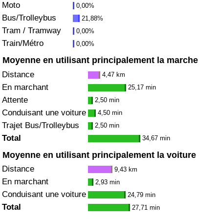
Moto
0,00%
Bus/Trolleybus
21,88%
Indice de Trafic
Tram / Tramway
0,00%
Train/Métro
0,00%
Indice de Trafic (Actuel)
Moyenne en utilisant principalement la marche
Indice de Trafic par Pays
Distance
4,47 km
En marchant
25,17 min
Attente
2,50 min
Conduisant une voiture
4,50 min
Trajet Bus/Trolleybus
2,50 min
Total
34,67 min
Moyenne en utilisant principalement la voiture
Distance
9,43 km
En marchant
2,93 min
Conduisant une voiture
24,79 min
Total
27,71 min