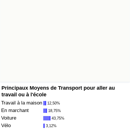
Soins de santé
Indice des soins de santé (Actuel)
Indice des soins de santé
Indice des soins de santé par Pays
Pollution
Indice de Pollution (Actuel)
Principaux Moyens de Transport pour aller au
travail ou à l'école
Indice de pollution
Travail à la maison
12,50%
En marchant
18,75%
Indice de Pollution par Pays
Voiture
43,75%
Vélo
3,12%
Trafic