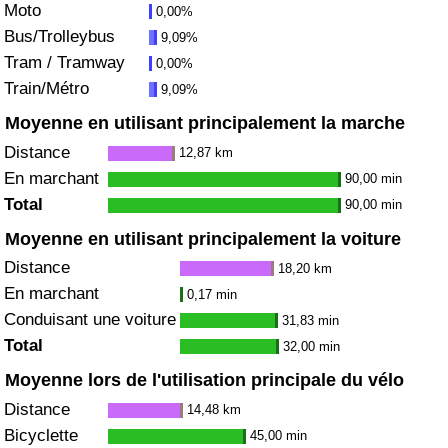
Moto
0,00%
Bus/Trolleybus
9,09%
Indice de Trafic
Tram / Tramway
0,00%
Train/Métro
9,09%
Indice de Trafic (Actuel)
Moyenne en utilisant principalement la marche
Indice de Trafic par Pays
Distance
12,87 km
En marchant
90,00 min
Total
90,00 min
Moyenne en utilisant principalement la voiture
Distance
18,20 km
En marchant
0,17 min
Conduisant une voiture
31,83 min
Total
32,00 min
Moyenne lors de l'utilisation principale du vélo
Distance
14,48 km
Bicyclette
45,00 min