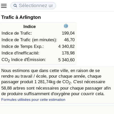
Trafic à Arlington
Coût de la vie
Prix de l'immobilier
Qualité de Vie
Indice
Indice du Coût de la Vie (Actuel)
Indice des Prix de l'immobilier (Actuel)
Indice de Qualité de Vie
Indice de Trafic:
199,04
Indice de Trafic (en minutes):
46,70
Indice du Coût de la Vie
Indice des Prix de l'immobilier
Indice de Qualité de Vie (Actuel)
Indice de Temps Exp.:
4 340,82
Indice d'Inefficacité:
178,98
Indice du coût de la vie par pays
Indice des Prix de l'immobilier par Pays
Indice de qualité de vie par pays
CO
Indice d'Émission:
5 340,60
2
Nous estimons que dans cette ville, en raison de se
à Akaba
Criminalité
rendre au travail / école, pour chaque année, chaque
passager produit 1 281,74kg de CO
. C'est nécessaire
2
Indice de Criminalité (Actuel)
58,88 arbres sont nécessaires pour chaque passager afin
de produire suffisamment d'oxygène pour couvrir cela.
Indice de Criminalité
Formules utilisées pour cette estimation
Indice de criminalité par pays