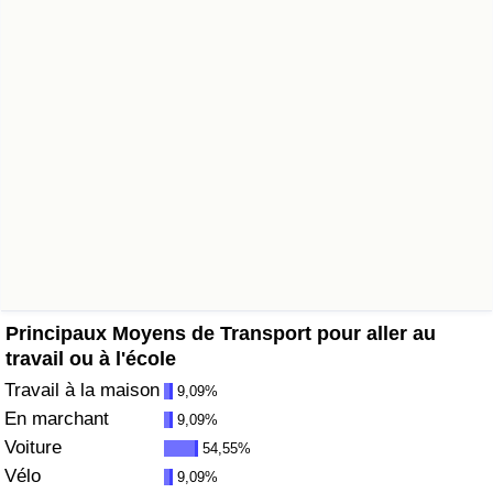
Soins de santé
Indice des soins de santé (Actuel)
Indice des soins de santé
Indice des soins de santé par Pays
Pollution
Indice de Pollution (Actuel)
Principaux Moyens de Transport pour aller au
travail ou à l'école
Indice de pollution
Travail à la maison
9,09%
En marchant
9,09%
Indice de Pollution par Pays
Voiture
54,55%
Vélo
9,09%
Trafic