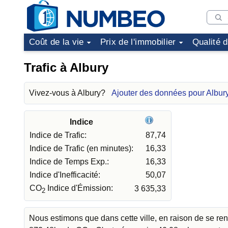
Coût de la vie
Prix de l'immobilier
Qualité 
Trafic à Albury
Vivez-vous à Albury?
Ajouter des données pour Albur
Indice
Indice de Trafic:
87,74
Indice de Trafic (en minutes):
16,33
Indice de Temps Exp.:
16,33
Indice d'Inefficacité:
50,07
CO
Indice d'Émission:
3 635,33
2
Nous estimons que dans cette ville, en raison de se re