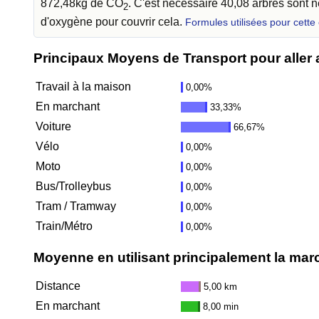
872,48kg de CO
. C'est nécessaire 40,08 arbres sont
2
d'oxygène pour couvrir cela.
Formules utilisées pour cette
Principaux Moyens de Transport pour aller au
Travail à la maison
0,00%
En marchant
33,33%
Voiture
66,67%
Vélo
0,00%
Moto
0,00%
Bus/Trolleybus
0,00%
Tram / Tramway
0,00%
Train/Métro
0,00%
Moyenne en utilisant principalement la mar
Distance
5,00 km
En marchant
8,00 min