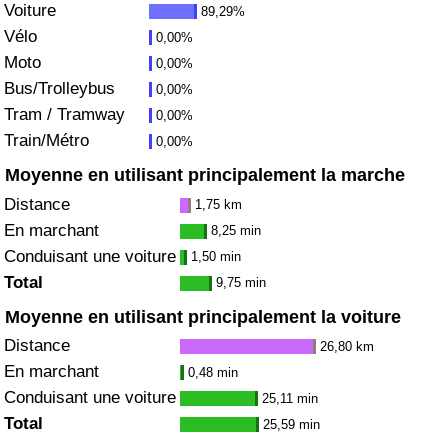
Voiture
89,29%
Vélo
0,00%
Indice de Trafic
Moto
0,00%
Bus/Trolleybus
0,00%
Indice de Trafic (Actuel)
Tram / Tramway
0,00%
Train/Métro
0,00%
Indice de Trafic par Pays
Moyenne en utilisant principalement la marche
Distance
1,75 km
En marchant
8,25 min
Conduisant une voiture
1,50 min
Total
9,75 min
Moyenne en utilisant principalement la voiture
Distance
26,80 km
En marchant
0,48 min
Conduisant une voiture
25,11 min
Total
25,59 min