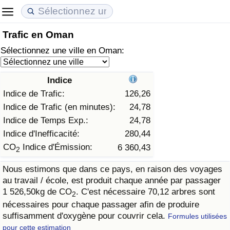
Trafic en Oman
Coût de la vie
Prix de l'immobilier
Qualité de Vie
Sélectionnez une ville en Oman:
Indice du Coût de la Vie (Actuel)
Indice des Prix de l'immobilier (Actuel)
Indice de Qualité de Vie
Indice
Indice du Coût de la Vie
Indice des Prix de l'immobilier
Indice de Qualité de Vie (Actuel)
Indice de Trafic:
126,26
Indice de Trafic (en minutes):
24,78
Indice du coût de la vie par pays
Indice des Prix de l'immobilier par Pays
Indice de qualité de vie par pays
Indice de Temps Exp.:
24,78
Indice d'Inefficacité:
280,44
à Akaba
Criminalité
CO
Indice d'Émission:
6 360,43
2
Nous estimons que dans ce pays, en raison des voyages
Indice de Criminalité (Actuel)
au travail / école, est produit chaque année par passager
1 526,50kg de CO
. C'est nécessaire 70,12 arbres sont
2
Indice de Criminalité
nécessaires pour chaque passager afin de produire
suffisamment d'oxygène pour couvrir cela.
Formules utilisées
Indice de criminalité par pays
pour cette estimation