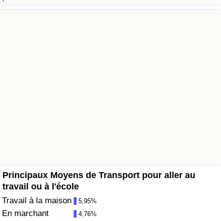
Soins de santé
Indice des soins de santé (Actuel)
Indice des soins de santé
Indice des soins de santé par Pays
Pollution
Indice de Pollution (Actuel)
Indice de pollution
Principaux Moyens de Transport pour aller au
travail ou à l'école
Indice de Pollution par Pays
Travail à la maison
5,95%
En marchant
4,76%
Trafic