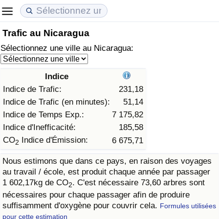
Trafic au Nicaragua
Coût de la vie
Prix de l'immobilier
Qualité de Vie
Sélectionnez une ville au Nicaragua:
Indice du Coût de la Vie (Actuel)
Indice des Prix de l'immobilier (Actuel)
Indice de Qualité de Vie
Indice
Indice du Coût de la Vie
Indice des Prix de l'immobilier
Indice de Qualité de Vie (Actuel)
Indice de Trafic:
231,18
Indice de Trafic (en minutes):
51,14
Indice du coût de la vie par pays
Indice des Prix de l'immobilier par Pays
Indice de qualité de vie par pays
Indice de Temps Exp.:
7 175,82
Indice d'Inefficacité:
185,58
à Akaba
Criminalité
CO
Indice d'Émission:
6 675,71
2
Nous estimons que dans ce pays, en raison des voyages
Indice de Criminalité (Actuel)
au travail / école, est produit chaque année par passager
1 602,17kg de CO
. C'est nécessaire 73,60 arbres sont
2
Indice de Criminalité
nécessaires pour chaque passager afin de produire
suffisamment d'oxygène pour couvrir cela.
Formules utilisées
Indice de criminalité par pays
pour cette estimation