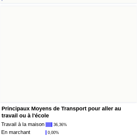
Soins de santé
Indice des soins de santé (Actuel)
Indice des soins de santé
Indice des soins de santé par Pays
Pollution
Indice de Pollution (Actuel)
Indice de pollution
Principaux Moyens de Transport pour aller au
travail ou à l'école
Indice de Pollution par Pays
Travail à la maison
36,36%
En marchant
0,00%
Trafic