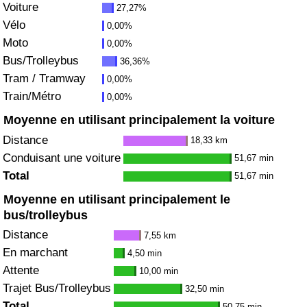
Voiture
27,27%
Vélo
0,00%
Indice de Trafic
Moto
0,00%
Bus/Trolleybus
36,36%
Indice de Trafic (Actuel)
Tram / Tramway
0,00%
Train/Métro
0,00%
Indice de Trafic par Pays
Moyenne en utilisant principalement la voiture
Distance
18,33 km
Conduisant une voiture
51,67 min
Total
51,67 min
Moyenne en utilisant principalement le
bus/trolleybus
Distance
7,55 km
En marchant
4,50 min
Attente
10,00 min
Trajet Bus/Trolleybus
32,50 min
Total
50,75 min