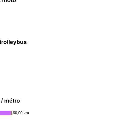
la moto
trolleybus
 / métro
60,00 km