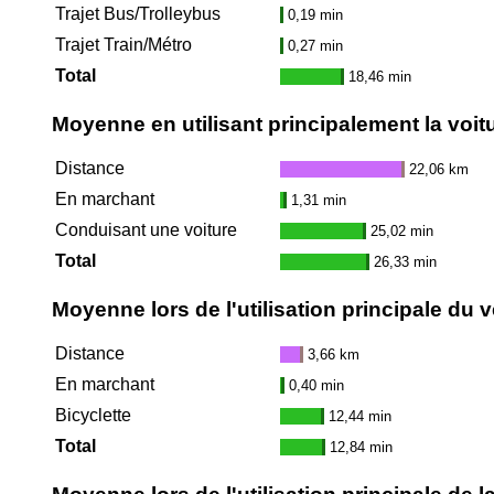
Trajet Bus/Trolleybus
0,19 min
Trajet Train/Métro
0,27 min
Total
18,46 min
Moyenne en utilisant principalement la voit
Distance
22,06 km
En marchant
1,31 min
Conduisant une voiture
25,02 min
Total
26,33 min
Moyenne lors de l'utilisation principale du v
Distance
3,66 km
En marchant
0,40 min
Bicyclette
12,44 min
Total
12,84 min