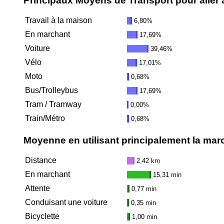
Principaux Moyens de Transport pour aller au
Travail à la maison
6,80%
En marchant
17,69%
Voiture
39,46%
Vélo
17,01%
Moto
0,68%
Bus/Trolleybus
17,69%
Tram / Tramway
0,00%
Train/Métro
0,68%
Moyenne en utilisant principalement la mar
Distance
2,42 km
En marchant
15,31 min
Attente
0,77 min
Conduisant une voiture
0,35 min
Bicyclette
1,00 min