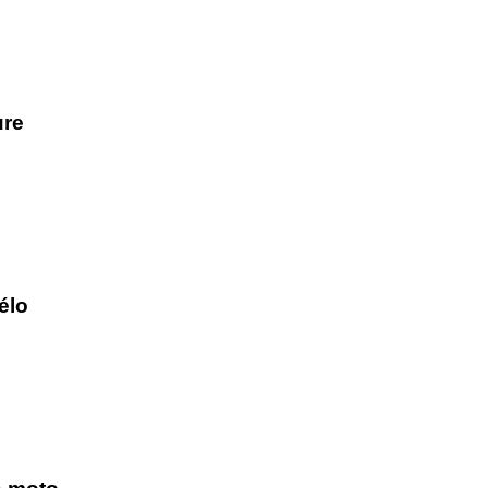
ure
élo