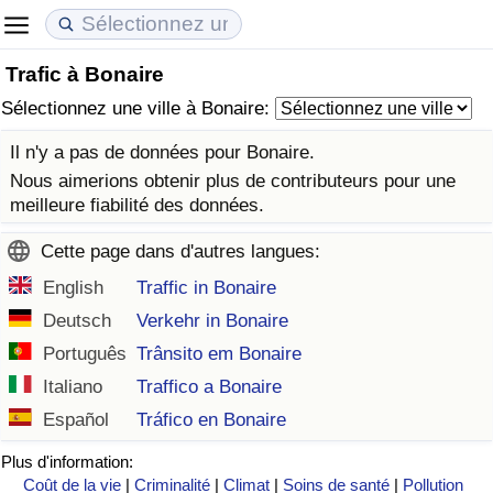
Trafic à Bonaire
Coût de la vie
Prix de l'immobilier
Qualité de Vie
Sélectionnez une ville à Bonaire:
Indice du Coût de la Vie (Actuel)
Indice des Prix de l'immobilier (Actuel)
Indice de Qualité de Vie
Il n'y a pas de données pour Bonaire.
Nous aimerions obtenir plus de contributeurs pour une
Indice du Coût de la Vie
Indice des Prix de l'immobilier
Indice de Qualité de Vie (Actuel)
meilleure fiabilité des données.
Cette page dans d'autres langues:
Indice du coût de la vie par pays
Indice des Prix de l'immobilier par Pays
Indice de qualité de vie par pays
English
Traffic in Bonaire
à Akaba
Criminalité
Deutsch
Verkehr in Bonaire
Português
Trânsito em Bonaire
Indice de Criminalité (Actuel)
Italiano
Traffico a Bonaire
Español
Tráfico en Bonaire
Indice de Criminalité
Plus d'information:
Indice de criminalité par pays
Coût de la vie
|
Criminalité
|
Climat
|
Soins de santé
|
Pollution