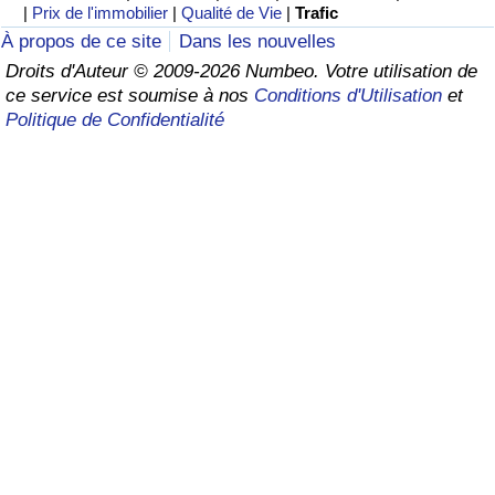
|
Prix de l'immobilier
|
Qualité de Vie
|
Trafic
Soins de santé
À propos de ce site
Dans les nouvelles
Droits d'Auteur © 2009-2026 Numbeo. Votre utilisation de
ce service est soumise à nos
Conditions d'Utilisation
et
Indice des soins de santé (Actuel)
Politique de Confidentialité
Indice des soins de santé
Indice des soins de santé par Pays
Pollution
Indice de Pollution (Actuel)
Indice de pollution
Indice de Pollution par Pays
Trafic