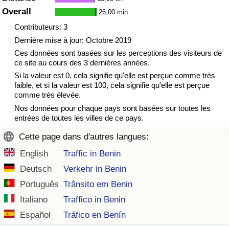
Overall
26,00 min
Indice de Trafic
Contributeurs: 3
Dernière mise à jour: Octobre 2019
Indice de Trafic (Actuel)
Ces données sont basées sur les perceptions des visiteurs de
ce site au cours des 3 dernières années.
Indice de Trafic par Pays
Si la valeur est 0, cela signifie qu'elle est perçue comme très
faible, et si la valeur est 100, cela signifie qu'elle est perçue
comme très élevée.
Nos données pour chaque pays sont basées sur toutes les
entrées de toutes les villes de ce pays.
Cette page dans d'autres langues:
English
Traffic in Benin
Deutsch
Verkehr in Benin
Português
Trânsito em Benin
Italiano
Traffico in Benin
Español
Tráfico en Benín