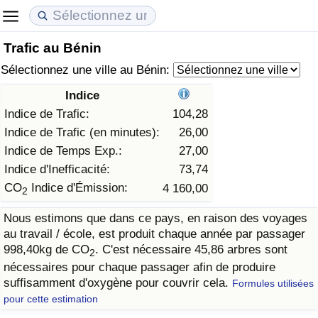
Trafic au Bénin
Coût de la vie
Prix de l'immobilier
Qualité de Vie
Sélectionnez une ville au Bénin:
Indice du Coût de la Vie (Actuel)
Indice des Prix de l'immobilier (Actuel)
Indice de Qualité de Vie
Indice
Indice de Trafic:
104,28
Indice du Coût de la Vie
Indice des Prix de l'immobilier
Indice de Qualité de Vie (Actuel)
Indice de Trafic (en minutes):
26,00
Indice de Temps Exp.:
27,00
Indice du coût de la vie par pays
Indice des Prix de l'immobilier par Pays
Indice de qualité de vie par pays
Indice d'Inefficacité:
73,74
CO
Indice d'Émission:
4 160,00
2
à Akaba
Criminalité
Nous estimons que dans ce pays, en raison des voyages
au travail / école, est produit chaque année par passager
Indice de Criminalité (Actuel)
998,40kg de CO
. C'est nécessaire 45,86 arbres sont
2
nécessaires pour chaque passager afin de produire
Indice de Criminalité
suffisamment d'oxygène pour couvrir cela.
Formules utilisées
pour cette estimation
Indice de criminalité par pays