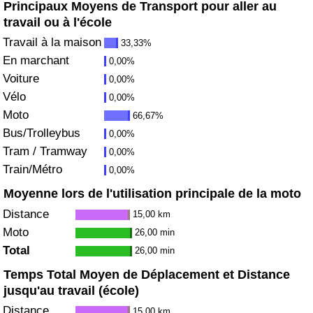
Principaux Moyens de Transport pour aller au
travail ou à l'école
Soins de santé
Travail à la maison
33,33%
Indice des soins de santé (Actuel)
En marchant
0,00%
Voiture
0,00%
Indice des soins de santé
Vélo
0,00%
Moto
66,67%
Indice des soins de santé par Pays
Bus/Trolleybus
0,00%
Tram / Tramway
0,00%
Pollution
Train/Métro
0,00%
Moyenne lors de l'utilisation principale de la moto
Indice de Pollution (Actuel)
Distance
15,00 km
Moto
26,00 min
Indice de pollution
Total
26,00 min
Temps Total Moyen de Déplacement et Distance
Indice de Pollution par Pays
jusqu'au travail (école)
Trafic
Distance
15,00 km