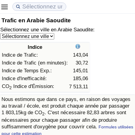
Trafic en Arabie Saoudite
Coût de la vie
Prix de l'immobilier
Qualité de Vie
Sélectionnez une ville en Arabie Saoudite:
Indice du Coût de la Vie (Actuel)
Indice des Prix de l'immobilier (Actuel)
Indice de Qualité de Vie
Indice
Indice du Coût de la Vie
Indice des Prix de l'immobilier
Indice de Qualité de Vie (Actuel)
Indice de Trafic:
143,04
Indice de Trafic (en minutes):
30,72
Indice du coût de la vie par pays
Indice des Prix de l'immobilier par Pays
Indice de qualité de vie par pays
Indice de Temps Exp.:
145,01
Indice d'Inefficacité:
185,06
à Akaba
Criminalité
CO
Indice d'Émission:
7 513,11
2
Nous estimons que dans ce pays, en raison des voyages
Indice de Criminalité (Actuel)
au travail / école, est produit chaque année par passager
1 803,15kg de CO
. C'est nécessaire 82,83 arbres sont
2
Indice de Criminalité
nécessaires pour chaque passager afin de produire
suffisamment d'oxygène pour couvrir cela.
Formules utilisées
Indice de criminalité par pays
pour cette estimation