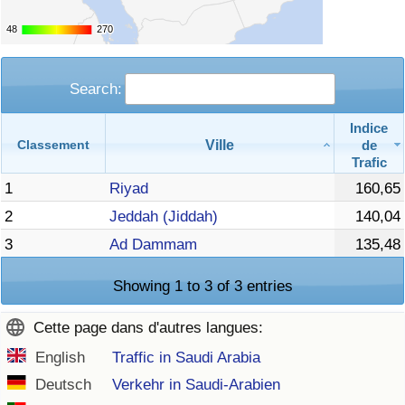
48
48
270
270
Search:
Indice
Ville
de
Classement
Trafic
1
Riyad
160,65
2
Jeddah (Jiddah)
140,04
3
Ad Dammam
135,48
Showing 1 to 3 of 3 entries
Cette page dans d'autres langues:
English
Traffic in Saudi Arabia
Deutsch
Verkehr in Saudi-Arabien