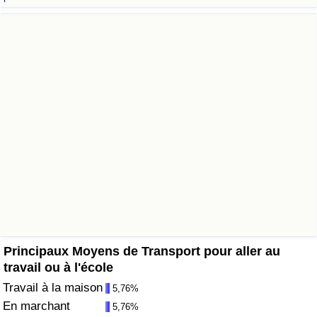
Soins de santé
Indice des soins de santé (Actuel)
Indice des soins de santé
Indice des soins de santé par Pays
Pollution
Indice de Pollution (Actuel)
Indice de pollution
Principaux Moyens de Transport pour aller au
travail ou à l'école
Indice de Pollution par Pays
Travail à la maison
5,76%
En marchant
5,76%
Trafic