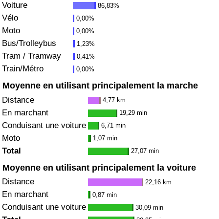
Voiture
86,83%
Vélo
0,00%
Indice de Trafic
Moto
0,00%
Bus/Trolleybus
1,23%
Indice de Trafic (Actuel)
Tram / Tramway
0,41%
Train/Métro
0,00%
Indice de Trafic par Pays
Moyenne en utilisant principalement la marche
Distance
4,77 km
En marchant
19,29 min
Conduisant une voiture
6,71 min
Moto
1,07 min
Total
27,07 min
Moyenne en utilisant principalement la voiture
Distance
22,16 km
En marchant
0,87 min
Conduisant une voiture
30,09 min