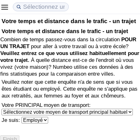
Votre temps et distance dans le trafic - un trajet
Coût de la vie
Prix de l'immobilier
Qualité de Vie
Votre temps et distance dans le trafic - un trajet
Combien de temps passez-vous dans la circulation
POUR
Indice du Coût de la Vie (Actuel)
Indice des Prix de l'immobilier (Actuel)
Indice de Qualité de Vie
UN TRAJET
pour aller à votre travail ou à votre école?
Veuillez entrez ce que vous utilisez habituellement pour
Indice du Coût de la Vie
Indice des Prix de l'immobilier
Indice de Qualité de Vie (Actuel)
votre trajet.
À quelle distance est-ce de l'endroit où vous
vivez (votre maison)? Numbeo utilise ces données à des
Indice du coût de la vie par pays
Indice des Prix de l'immobilier par Pays
Indice de qualité de vie par pays
fins statistiques pour la comparaison entre villes.
Veuillez noter que cette enquête n'a de sens que si vous
à Akaba
Criminalité
êtes étudiant ou employé. Cette enquête ne s'applique pas
aux retraités, aux femmes au foyer et aux chômeurs.
Indice de Criminalité (Actuel)
Votre PRINCIPAL moyen de transport:
Indice de Criminalité
Je suis:
Indice de criminalité par pays