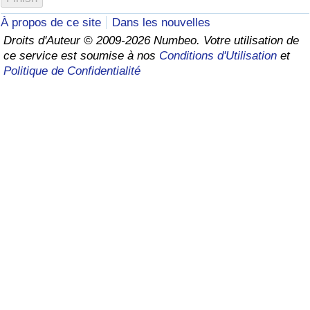
À propos de ce site
Dans les nouvelles
Soins de santé
Droits d'Auteur © 2009-2026 Numbeo. Votre utilisation de
ce service est soumise à nos
Conditions d'Utilisation
et
Indice des soins de santé (Actuel)
Politique de Confidentialité
Indice des soins de santé
Indice des soins de santé par Pays
Pollution
Indice de Pollution (Actuel)
Indice de pollution
Indice de Pollution par Pays
Trafic