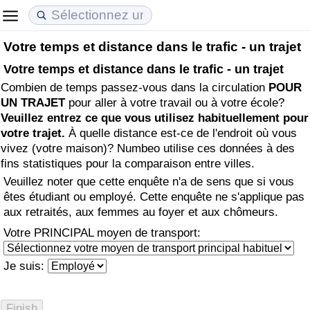
Votre temps et distance dans le trafic - un trajet
Coût de la vie
Prix de l'immobilier
Qualité de Vie
Votre temps et distance dans le trafic - un trajet
Combien de temps passez-vous dans la circulation
POUR
Indice du Coût de la Vie (Actuel)
Indice des Prix de l'immobilier (Actuel)
Indice de Qualité de Vie
UN TRAJET
pour aller à votre travail ou à votre école?
Veuillez entrez ce que vous utilisez habituellement pour
Indice du Coût de la Vie
Indice des Prix de l'immobilier
Indice de Qualité de Vie (Actuel)
votre trajet.
À quelle distance est-ce de l'endroit où vous
vivez (votre maison)? Numbeo utilise ces données à des
Indice du coût de la vie par pays
Indice des Prix de l'immobilier par Pays
Indice de qualité de vie par pays
fins statistiques pour la comparaison entre villes.
Veuillez noter que cette enquête n'a de sens que si vous
à Akaba
Criminalité
êtes étudiant ou employé. Cette enquête ne s'applique pas
aux retraités, aux femmes au foyer et aux chômeurs.
Indice de Criminalité (Actuel)
Votre PRINCIPAL moyen de transport:
Indice de Criminalité
Je suis:
Indice de criminalité par pays