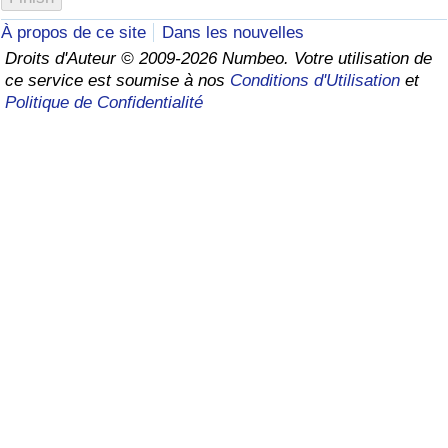
À propos de ce site
Dans les nouvelles
Soins de santé
Droits d'Auteur © 2009-2026 Numbeo. Votre utilisation de
ce service est soumise à nos
Conditions d'Utilisation
et
Indice des soins de santé (Actuel)
Politique de Confidentialité
Indice des soins de santé
Indice des soins de santé par Pays
Pollution
Indice de Pollution (Actuel)
Indice de pollution
Indice de Pollution par Pays
Trafic