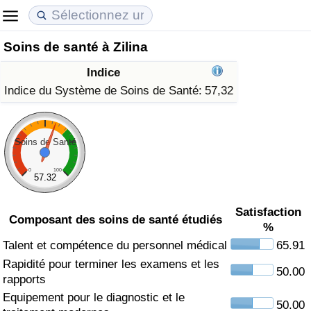
Soins de santé à Zilina
Coût de la vie
Prix de l'immobilier
Qualité de Vie
Indice
Indice du Coût de la Vie (Actuel)
Indice des Prix de l'immobilier (Actuel)
Indice de Qualité de Vie
Indice du Système de Soins de Santé:
57,32
Indice du Coût de la Vie
Indice des Prix de l'immobilier
Indice de Qualité de Vie (Actuel)
Soins de Santé
Indice du coût de la vie par pays
Indice des Prix de l'immobilier par Pays
Indice de qualité de vie par pays
0
100
57.32
à Akaba
Criminalité
Satisfaction
Composant des soins de santé étudiés
%
Indice de Criminalité (Actuel)
Talent et compétence du personnel médical
65.91
Rapidité pour terminer les examens et les
Indice de Criminalité
50.00
rapports
Equipement pour le diagnostic et le
Indice de criminalité par pays
50.00