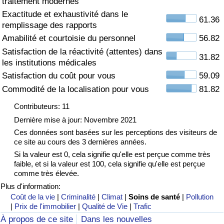
traitement modernes
Exactitude et exhaustivité dans le
Soins de santé
61.36
remplissage des rapports
Amabilité et courtoisie du personnel
56.82
Indice des soins de santé (Actuel)
Satisfaction de la réactivité (attentes) dans
31.82
les institutions médicales
Indice des soins de santé
Satisfaction du coût pour vous
59.09
Commodité de la localisation pour vous
81.82
Indice des soins de santé par Pays
Contributeurs: 11
Pollution
Dernière mise à jour: Novembre 2021
Ces données sont basées sur les perceptions des visiteurs de
ce site au cours des 3 dernières années.
Indice de Pollution (Actuel)
Si la valeur est 0, cela signifie qu'elle est perçue comme très
faible, et si la valeur est 100, cela signifie qu'elle est perçue
Indice de pollution
comme très élevée.
Plus d'information:
Indice de Pollution par Pays
Coût de la vie
|
Criminalité
|
Climat
|
Soins de santé
|
Pollution
|
Prix de l'immobilier
|
Qualité de Vie
|
Trafic
À propos de ce site
Dans les nouvelles
Trafic