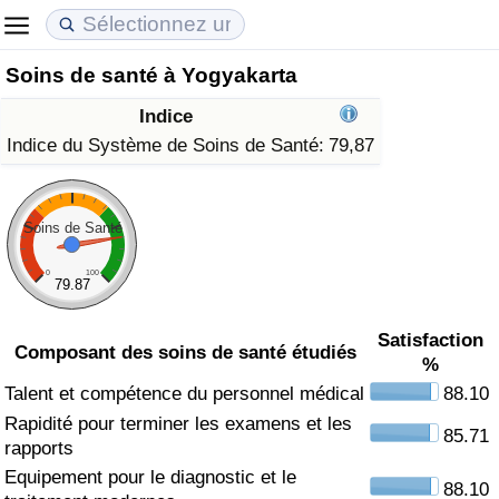
Soins de santé à Yogyakarta
Coût de la vie
Prix de l'immobilier
Qualité de Vie
Indice
Indice du Coût de la Vie (Actuel)
Indice des Prix de l'immobilier (Actuel)
Indice de Qualité de Vie
Indice du Système de Soins de Santé:
79,87
Indice du Coût de la Vie
Indice des Prix de l'immobilier
Indice de Qualité de Vie (Actuel)
Soins de Santé
Indice du coût de la vie par pays
Indice des Prix de l'immobilier par Pays
Indice de qualité de vie par pays
0
100
79.87
à Akaba
Criminalité
Satisfaction
Composant des soins de santé étudiés
%
Indice de Criminalité (Actuel)
Talent et compétence du personnel médical
88.10
Rapidité pour terminer les examens et les
Indice de Criminalité
85.71
rapports
Equipement pour le diagnostic et le
Indice de criminalité par pays
88.10