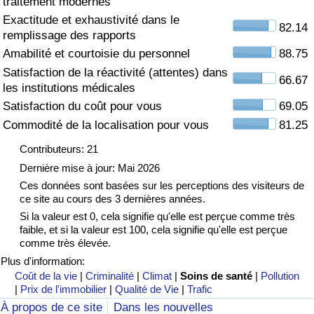
traitement modernes
Exactitude et exhaustivité dans le
Soins de santé
82.14
remplissage des rapports
Amabilité et courtoisie du personnel
88.75
Indice des soins de santé (Actuel)
Satisfaction de la réactivité (attentes) dans
66.67
les institutions médicales
Indice des soins de santé
Satisfaction du coût pour vous
69.05
Commodité de la localisation pour vous
81.25
Indice des soins de santé par Pays
Contributeurs: 21
Pollution
Dernière mise à jour: Mai 2026
Ces données sont basées sur les perceptions des visiteurs de
ce site au cours des 3 dernières années.
Indice de Pollution (Actuel)
Si la valeur est 0, cela signifie qu'elle est perçue comme très
faible, et si la valeur est 100, cela signifie qu'elle est perçue
Indice de pollution
comme très élevée.
Plus d'information:
Indice de Pollution par Pays
Coût de la vie
|
Criminalité
|
Climat
|
Soins de santé
|
Pollution
|
Prix de l'immobilier
|
Qualité de Vie
|
Trafic
À propos de ce site
Dans les nouvelles
Trafic