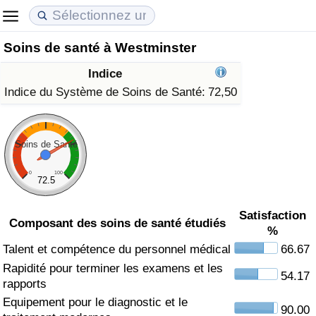
Soins de santé à Westminster
Coût de la vie
Prix de l'immobilier
Qualité de Vie
Indice
Indice du Coût de la Vie (Actuel)
Indice des Prix de l'immobilier (Actuel)
Indice de Qualité de Vie
Indice du Système de Soins de Santé:
72,50
Indice du Coût de la Vie
Indice des Prix de l'immobilier
Indice de Qualité de Vie (Actuel)
Soins de Santé
Indice du coût de la vie par pays
Indice des Prix de l'immobilier par Pays
Indice de qualité de vie par pays
0
100
72.5
à Akaba
Criminalité
Satisfaction
Composant des soins de santé étudiés
%
Indice de Criminalité (Actuel)
Talent et compétence du personnel médical
66.67
Rapidité pour terminer les examens et les
Indice de Criminalité
54.17
rapports
Equipement pour le diagnostic et le
Indice de criminalité par pays
90.00