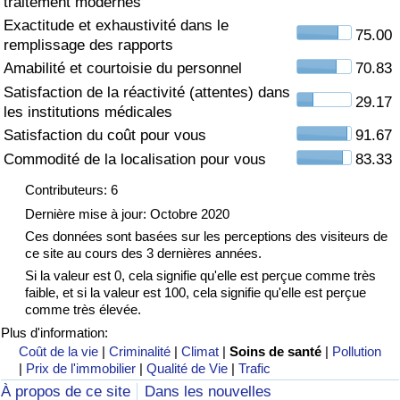
traitement modernes
Exactitude et exhaustivité dans le
Soins de santé
75.00
remplissage des rapports
Amabilité et courtoisie du personnel
70.83
Indice des soins de santé (Actuel)
Satisfaction de la réactivité (attentes) dans
29.17
les institutions médicales
Indice des soins de santé
Satisfaction du coût pour vous
91.67
Commodité de la localisation pour vous
83.33
Indice des soins de santé par Pays
Contributeurs: 6
Pollution
Dernière mise à jour: Octobre 2020
Ces données sont basées sur les perceptions des visiteurs de
ce site au cours des 3 dernières années.
Indice de Pollution (Actuel)
Si la valeur est 0, cela signifie qu'elle est perçue comme très
faible, et si la valeur est 100, cela signifie qu'elle est perçue
Indice de pollution
comme très élevée.
Plus d'information:
Indice de Pollution par Pays
Coût de la vie
|
Criminalité
|
Climat
|
Soins de santé
|
Pollution
|
Prix de l'immobilier
|
Qualité de Vie
|
Trafic
À propos de ce site
Dans les nouvelles
Trafic