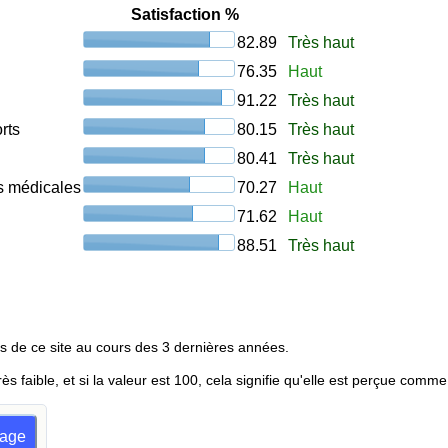
Satisfaction %
82.89
Très haut
76.35
Haut
91.22
Très haut
rts
80.15
Très haut
80.41
Très haut
ons médicales
70.27
Haut
71.62
Haut
88.51
Très haut
s de ce site au cours des 3 dernières années.
rès faible, et si la valeur est 100, cela signifie qu'elle est perçue comme
dage