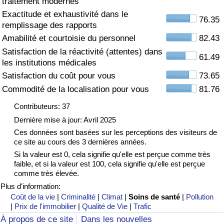
traitement modernes
Exactitude et exhaustivité dans le
Soins de santé
76.35
remplissage des rapports
Amabilité et courtoisie du personnel
82.43
Indice des soins de santé (Actuel)
Satisfaction de la réactivité (attentes) dans
61.49
les institutions médicales
Indice des soins de santé
Satisfaction du coût pour vous
73.65
Commodité de la localisation pour vous
81.76
Indice des soins de santé par Pays
Contributeurs: 37
Pollution
Dernière mise à jour: Avril 2025
Ces données sont basées sur les perceptions des visiteurs de
ce site au cours des 3 dernières années.
Indice de Pollution (Actuel)
Si la valeur est 0, cela signifie qu'elle est perçue comme très
faible, et si la valeur est 100, cela signifie qu'elle est perçue
Indice de pollution
comme très élevée.
Plus d'information:
Indice de Pollution par Pays
Coût de la vie
|
Criminalité
|
Climat
|
Soins de santé
|
Pollution
|
Prix de l'immobilier
|
Qualité de Vie
|
Trafic
À propos de ce site
Dans les nouvelles
Trafic