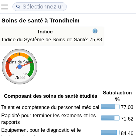
Soins de santé à Trondheim
Coût de la vie
Prix de l'immobilier
Qualité de Vie
Indice
Indice du Coût de la Vie (Actuel)
Indice des Prix de l'immobilier (Actuel)
Indice de Qualité de Vie
Indice du Système de Soins de Santé:
75,83
Indice du Coût de la Vie
Indice des Prix de l'immobilier
Indice de Qualité de Vie (Actuel)
Soins de Santé
Indice du coût de la vie par pays
Indice des Prix de l'immobilier par Pays
Indice de qualité de vie par pays
0
100
75.83
à Akaba
Criminalité
Satisfaction
Composant des soins de santé étudiés
%
Indice de Criminalité (Actuel)
Talent et compétence du personnel médical
77.03
Rapidité pour terminer les examens et les
Indice de Criminalité
71.62
rapports
Equipement pour le diagnostic et le
Indice de criminalité par pays
84.46