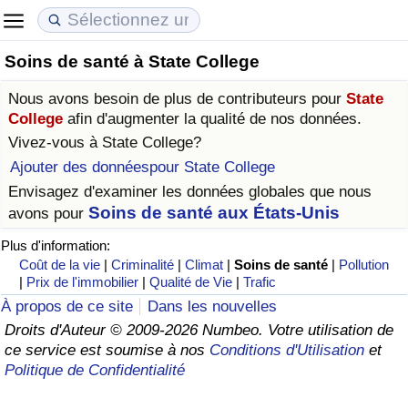
Soins de santé à State College
Coût de la vie
Prix de l'immobilier
Qualité de Vie
Nous avons besoin de plus de contributeurs pour
State
Indice du Coût de la Vie (Actuel)
Indice des Prix de l'immobilier (Actuel)
Indice de Qualité de Vie
College
afin d'augmenter la qualité de nos données.
Vivez-vous à
State College
?
Indice du Coût de la Vie
Indice des Prix de l'immobilier
Indice de Qualité de Vie (Actuel)
Ajouter des donnéespour State College
Envisagez d'examiner les données globales que nous
Indice du coût de la vie par pays
Indice des Prix de l'immobilier par Pays
Indice de qualité de vie par pays
Soins de santé aux États-Unis
avons pour
Plus d'information:
à Akaba
Criminalité
Coût de la vie
|
Criminalité
|
Climat
|
Soins de santé
|
Pollution
|
Prix de l'immobilier
|
Qualité de Vie
|
Trafic
Indice de Criminalité (Actuel)
À propos de ce site
Dans les nouvelles
Droits d'Auteur © 2009-2026 Numbeo. Votre utilisation de
Indice de Criminalité
ce service est soumise à nos
Conditions d'Utilisation
et
Politique de Confidentialité
Indice de criminalité par pays