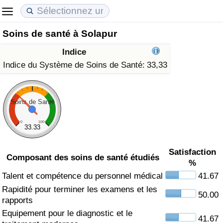
Soins de santé à Solapur
Coût de la vie
Prix de l'immobilier
Qualité de Vie
Indice
Indice du Coût de la Vie (Actuel)
Indice des Prix de l'immobilier (Actuel)
Indice de Qualité de Vie
Indice du Système de Soins de Santé:
33,33
Indice du Coût de la Vie
Indice des Prix de l'immobilier
Indice de Qualité de Vie (Actuel)
Soins de Santé
Indice du coût de la vie par pays
Indice des Prix de l'immobilier par Pays
Indice de qualité de vie par pays
0
100
33.33
à Akaba
Criminalité
Satisfaction
Composant des soins de santé étudiés
%
Indice de Criminalité (Actuel)
Talent et compétence du personnel médical
41.67
Rapidité pour terminer les examens et les
Indice de Criminalité
50.00
rapports
Equipement pour le diagnostic et le
Indice de criminalité par pays
41.67