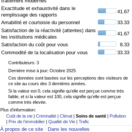
traitement modernes
Exactitude et exhaustivité dans le
Soins de santé
41.67
remplissage des rapports
Amabilité et courtoisie du personnel
33.33
Indice des soins de santé (Actuel)
Satisfaction de la réactivité (attentes) dans
41.67
les institutions médicales
Indice des soins de santé
Satisfaction du coût pour vous
8.33
Commodité de la localisation pour vous
33.33
Indice des soins de santé par Pays
Contributeurs: 3
Pollution
Dernière mise à jour: Octobre 2025
Ces données sont basées sur les perceptions des visiteurs de
ce site au cours des 3 dernières années.
Indice de Pollution (Actuel)
Si la valeur est 0, cela signifie qu'elle est perçue comme très
faible, et si la valeur est 100, cela signifie qu'elle est perçue
Indice de pollution
comme très élevée.
Plus d'information:
Indice de Pollution par Pays
Coût de la vie
|
Criminalité
|
Climat
|
Soins de santé
|
Pollution
|
Prix de l'immobilier
|
Qualité de Vie
|
Trafic
À propos de ce site
Dans les nouvelles
Trafic