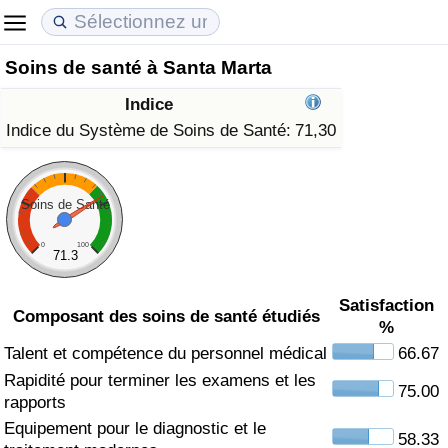
Soins de santé à Santa Marta
Coût de la vie
Prix de l'immobilier
Qualité de Vie
Indice
Indice du Coût de la Vie (Actuel)
Indice des Prix de l'immobilier (Actuel)
Indice de Qualité de Vie
Indice du Système de Soins de Santé:
71,30
Indice du Coût de la Vie
Indice des Prix de l'immobilier
Indice de Qualité de Vie (Actuel)
Soins de Santé
Indice du coût de la vie par pays
Indice des Prix de l'immobilier par Pays
Indice de qualité de vie par pays
0
100
71.3
à Akaba
Criminalité
Satisfaction
Composant des soins de santé étudiés
%
Indice de Criminalité (Actuel)
Talent et compétence du personnel médical
66.67
Rapidité pour terminer les examens et les
Indice de Criminalité
75.00
rapports
Equipement pour le diagnostic et le
Indice de criminalité par pays
58.33