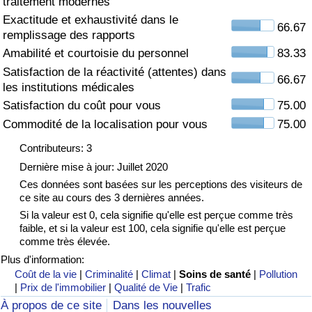
traitement modernes
Exactitude et exhaustivité dans le
Soins de santé
66.67
remplissage des rapports
Amabilité et courtoisie du personnel
83.33
Indice des soins de santé (Actuel)
Satisfaction de la réactivité (attentes) dans
66.67
les institutions médicales
Indice des soins de santé
Satisfaction du coût pour vous
75.00
Commodité de la localisation pour vous
75.00
Indice des soins de santé par Pays
Contributeurs: 3
Pollution
Dernière mise à jour: Juillet 2020
Ces données sont basées sur les perceptions des visiteurs de
ce site au cours des 3 dernières années.
Indice de Pollution (Actuel)
Si la valeur est 0, cela signifie qu'elle est perçue comme très
faible, et si la valeur est 100, cela signifie qu'elle est perçue
Indice de pollution
comme très élevée.
Plus d'information:
Indice de Pollution par Pays
Coût de la vie
|
Criminalité
|
Climat
|
Soins de santé
|
Pollution
|
Prix de l'immobilier
|
Qualité de Vie
|
Trafic
À propos de ce site
Dans les nouvelles
Trafic