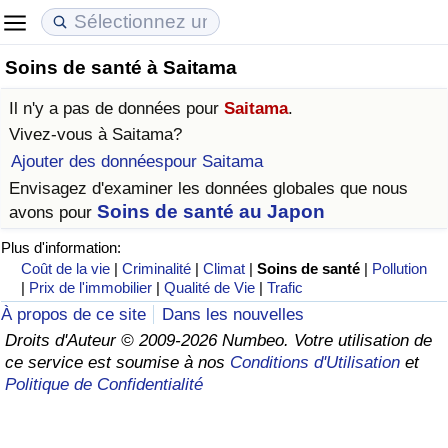
Soins de santé à Saitama
Coût de la vie
Prix de l'immobilier
Qualité de Vie
Il n'y a pas de données pour
Saitama
.
Indice du Coût de la Vie (Actuel)
Indice des Prix de l'immobilier (Actuel)
Indice de Qualité de Vie
Vivez-vous à
Saitama
?
Ajouter des donnéespour Saitama
Indice du Coût de la Vie
Indice des Prix de l'immobilier
Indice de Qualité de Vie (Actuel)
Envisagez d'examiner les données globales que nous
Soins de santé au Japon
avons pour
Indice du coût de la vie par pays
Indice des Prix de l'immobilier par Pays
Indice de qualité de vie par pays
Plus d'information:
Coût de la vie
|
Criminalité
|
Climat
|
Soins de santé
|
Pollution
à Akaba
Criminalité
|
Prix de l'immobilier
|
Qualité de Vie
|
Trafic
À propos de ce site
Dans les nouvelles
Indice de Criminalité (Actuel)
Droits d'Auteur © 2009-2026 Numbeo. Votre utilisation de
ce service est soumise à nos
Conditions d'Utilisation
et
Indice de Criminalité
Politique de Confidentialité
Indice de criminalité par pays