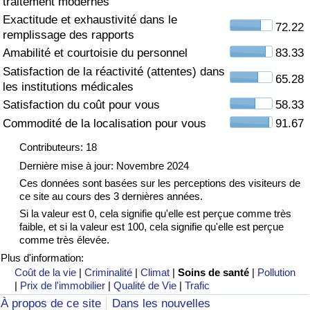
traitement modernes
Exactitude et exhaustivité dans le
Soins de santé
72.22
remplissage des rapports
Amabilité et courtoisie du personnel
83.33
Indice des soins de santé (Actuel)
Satisfaction de la réactivité (attentes) dans
65.28
les institutions médicales
Indice des soins de santé
Satisfaction du coût pour vous
58.33
Commodité de la localisation pour vous
91.67
Indice des soins de santé par Pays
Contributeurs: 18
Pollution
Dernière mise à jour: Novembre 2024
Ces données sont basées sur les perceptions des visiteurs de
ce site au cours des 3 dernières années.
Indice de Pollution (Actuel)
Si la valeur est 0, cela signifie qu'elle est perçue comme très
faible, et si la valeur est 100, cela signifie qu'elle est perçue
Indice de pollution
comme très élevée.
Plus d'information:
Indice de Pollution par Pays
Coût de la vie
|
Criminalité
|
Climat
|
Soins de santé
|
Pollution
|
Prix de l'immobilier
|
Qualité de Vie
|
Trafic
À propos de ce site
Dans les nouvelles
Trafic