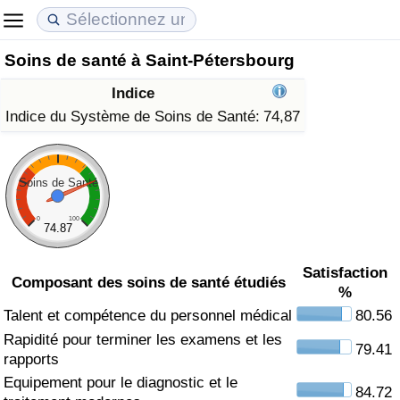
Soins de santé à Saint-Pétersbourg
Coût de la vie
Prix de l'immobilier
Qualité de Vie
Indice
Indice du Coût de la Vie (Actuel)
Indice des Prix de l'immobilier (Actuel)
Indice de Qualité de Vie
Indice du Système de Soins de Santé:
74,87
Indice du Coût de la Vie
Indice des Prix de l'immobilier
Indice de Qualité de Vie (Actuel)
Soins de Santé
Indice du coût de la vie par pays
Indice des Prix de l'immobilier par Pays
Indice de qualité de vie par pays
0
100
74.87
à Akaba
Criminalité
Satisfaction
Composant des soins de santé étudiés
%
Indice de Criminalité (Actuel)
Talent et compétence du personnel médical
80.56
Rapidité pour terminer les examens et les
Indice de Criminalité
79.41
rapports
Equipement pour le diagnostic et le
Indice de criminalité par pays
84.72