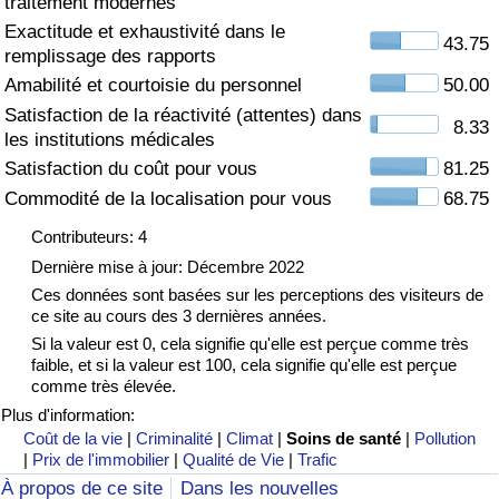
traitement modernes
Exactitude et exhaustivité dans le
Soins de santé
43.75
remplissage des rapports
Amabilité et courtoisie du personnel
50.00
Indice des soins de santé (Actuel)
Satisfaction de la réactivité (attentes) dans
8.33
les institutions médicales
Indice des soins de santé
Satisfaction du coût pour vous
81.25
Commodité de la localisation pour vous
68.75
Indice des soins de santé par Pays
Contributeurs: 4
Pollution
Dernière mise à jour: Décembre 2022
Ces données sont basées sur les perceptions des visiteurs de
ce site au cours des 3 dernières années.
Indice de Pollution (Actuel)
Si la valeur est 0, cela signifie qu'elle est perçue comme très
faible, et si la valeur est 100, cela signifie qu'elle est perçue
Indice de pollution
comme très élevée.
Plus d'information:
Indice de Pollution par Pays
Coût de la vie
|
Criminalité
|
Climat
|
Soins de santé
|
Pollution
|
Prix de l'immobilier
|
Qualité de Vie
|
Trafic
À propos de ce site
Dans les nouvelles
Trafic