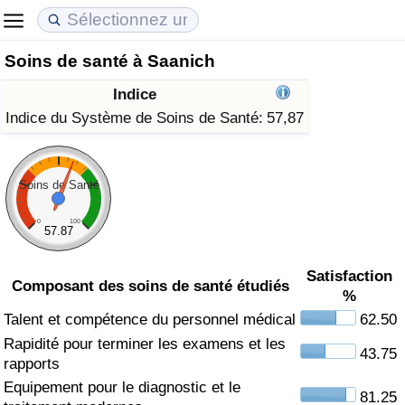
Soins de santé à Saanich
Coût de la vie
Prix de l'immobilier
Qualité de Vie
Indice
Indice du Coût de la Vie (Actuel)
Indice des Prix de l'immobilier (Actuel)
Indice de Qualité de Vie
Indice du Système de Soins de Santé:
57,87
Indice du Coût de la Vie
Indice des Prix de l'immobilier
Indice de Qualité de Vie (Actuel)
Soins de Santé
Indice du coût de la vie par pays
Indice des Prix de l'immobilier par Pays
Indice de qualité de vie par pays
0
100
57.87
à Akaba
Criminalité
Satisfaction
Composant des soins de santé étudiés
%
Indice de Criminalité (Actuel)
Talent et compétence du personnel médical
62.50
Rapidité pour terminer les examens et les
Indice de Criminalité
43.75
rapports
Equipement pour le diagnostic et le
Indice de criminalité par pays
81.25