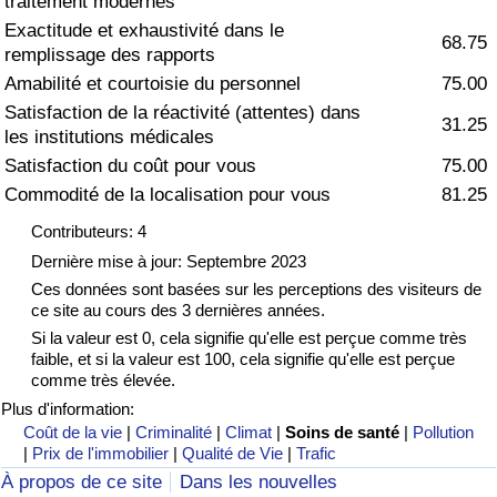
traitement modernes
Exactitude et exhaustivité dans le
Soins de santé
68.75
remplissage des rapports
Amabilité et courtoisie du personnel
75.00
Indice des soins de santé (Actuel)
Satisfaction de la réactivité (attentes) dans
31.25
les institutions médicales
Indice des soins de santé
Satisfaction du coût pour vous
75.00
Commodité de la localisation pour vous
81.25
Indice des soins de santé par Pays
Contributeurs: 4
Dernière mise à jour: Septembre 2023
Pollution
Ces données sont basées sur les perceptions des visiteurs de
ce site au cours des 3 dernières années.
Indice de Pollution (Actuel)
Si la valeur est 0, cela signifie qu'elle est perçue comme très
faible, et si la valeur est 100, cela signifie qu'elle est perçue
Indice de pollution
comme très élevée.
Plus d'information:
Coût de la vie
|
Criminalité
|
Climat
|
Soins de santé
|
Pollution
Indice de Pollution par Pays
|
Prix de l'immobilier
|
Qualité de Vie
|
Trafic
À propos de ce site
Dans les nouvelles
Trafic