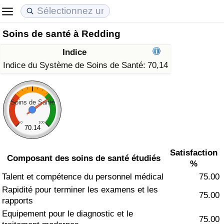
Soins de santé à Redding
Coût de la vie
Prix de l'immobilier
Qualité de Vie
Indice
Indice du Coût de la Vie (Actuel)
Indice des Prix de l'immobilier (Actuel)
Indice de Qualité de Vie
Indice du Système de Soins de Santé:
70,14
Indice du Coût de la Vie
Indice des Prix de l'immobilier
Indice de Qualité de Vie (Actuel)
Soins de Santé
Indice du coût de la vie par pays
Indice des Prix de l'immobilier par Pays
Indice de qualité de vie par pays
0
100
70.14
à Akaba
Criminalité
Satisfaction
Composant des soins de santé étudiés
%
Indice de Criminalité (Actuel)
Talent et compétence du personnel médical
75.00
Rapidité pour terminer les examens et les
Indice de Criminalité
75.00
rapports
Equipement pour le diagnostic et le
Indice de criminalité par pays
75.00