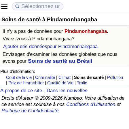
Soins de santé à Pindamonhangaba
Coût de la vie
Prix de l'immobilier
Qualité de Vie
Il n'y a pas de données pour
Pindamonhangaba
.
Indice du Coût de la Vie (Actuel)
Indice des Prix de l'immobilier (Actuel)
Indice de Qualité de Vie
Vivez-vous à
Pindamonhangaba
?
Ajouter des donnéespour Pindamonhangaba
Indice du Coût de la Vie
Indice des Prix de l'immobilier
Indice de Qualité de Vie (Actuel)
Envisagez d'examiner les données globales que nous
Soins de santé au Brésil
avons pour
Indice du coût de la vie par pays
Indice des Prix de l'immobilier par Pays
Indice de qualité de vie par pays
Plus d'information:
Coût de la vie
|
Criminalité
|
Climat
|
Soins de santé
|
Pollution
à Akaba
Criminalité
|
Prix de l'immobilier
|
Qualité de Vie
|
Trafic
À propos de ce site
Dans les nouvelles
Indice de Criminalité (Actuel)
Droits d'Auteur © 2009-2026 Numbeo. Votre utilisation de
ce service est soumise à nos
Conditions d'Utilisation
et
Indice de Criminalité
Politique de Confidentialité
Indice de criminalité par pays