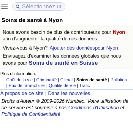
Soins de santé à Nyon
Coût de la vie
Prix de l'immobilier
Qualité de Vie
Nous avons besoin de plus de contributeurs pour
Nyon
Indice du Coût de la Vie (Actuel)
Indice des Prix de l'immobilier (Actuel)
Indice de Qualité de Vie
afin d'augmenter la qualité de nos données.
Vivez-vous à
Nyon
?
Ajouter des donnéespour Nyon
Indice du Coût de la Vie
Indice des Prix de l'immobilier
Indice de Qualité de Vie (Actuel)
Envisagez d'examiner les données globales que nous
Soins de santé en Suisse
avons pour
Indice du coût de la vie par pays
Indice des Prix de l'immobilier par Pays
Indice de qualité de vie par pays
Plus d'information:
Coût de la vie
|
Criminalité
|
Climat
|
Soins de santé
|
Pollution
à Akaba
Criminalité
|
Prix de l'immobilier
|
Qualité de Vie
|
Trafic
À propos de ce site
Dans les nouvelles
Indice de Criminalité (Actuel)
Droits d'Auteur © 2009-2026 Numbeo. Votre utilisation de
ce service est soumise à nos
Conditions d'Utilisation
et
Indice de Criminalité
Politique de Confidentialité
Indice de criminalité par pays