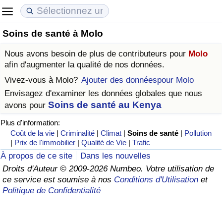
Soins de santé à Molo
Coût de la vie
Prix de l'immobilier
Qualité de Vie
Nous avons besoin de plus de contributeurs pour
Molo
Indice du Coût de la Vie (Actuel)
Indice des Prix de l'immobilier (Actuel)
Indice de Qualité de Vie
afin d'augmenter la qualité de nos données.
Vivez-vous à
Molo
?
Ajouter des donnéespour Molo
Indice du Coût de la Vie
Indice des Prix de l'immobilier
Indice de Qualité de Vie (Actuel)
Envisagez d'examiner les données globales que nous
Soins de santé au Kenya
avons pour
Indice du coût de la vie par pays
Indice des Prix de l'immobilier par Pays
Indice de qualité de vie par pays
Plus d'information:
Coût de la vie
|
Criminalité
|
Climat
|
Soins de santé
|
Pollution
à Akaba
Criminalité
|
Prix de l'immobilier
|
Qualité de Vie
|
Trafic
À propos de ce site
Dans les nouvelles
Indice de Criminalité (Actuel)
Droits d'Auteur © 2009-2026 Numbeo. Votre utilisation de
ce service est soumise à nos
Conditions d'Utilisation
et
Indice de Criminalité
Politique de Confidentialité
Indice de criminalité par pays