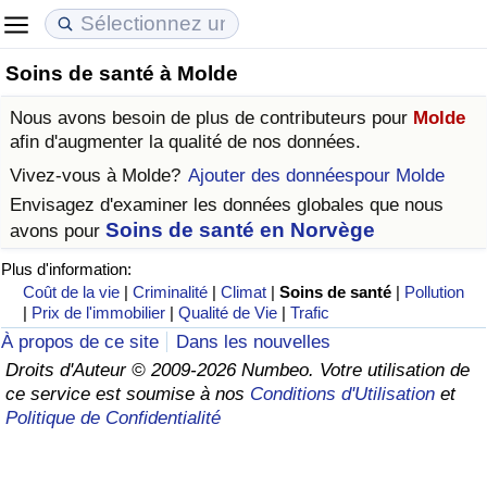
Soins de santé à Molde
Coût de la vie
Prix de l'immobilier
Qualité de Vie
Nous avons besoin de plus de contributeurs pour
Molde
Indice du Coût de la Vie (Actuel)
Indice des Prix de l'immobilier (Actuel)
Indice de Qualité de Vie
afin d'augmenter la qualité de nos données.
Vivez-vous à
Molde
?
Ajouter des donnéespour Molde
Indice du Coût de la Vie
Indice des Prix de l'immobilier
Indice de Qualité de Vie (Actuel)
Envisagez d'examiner les données globales que nous
Soins de santé en Norvège
avons pour
Indice du coût de la vie par pays
Indice des Prix de l'immobilier par Pays
Indice de qualité de vie par pays
Plus d'information:
Coût de la vie
|
Criminalité
|
Climat
|
Soins de santé
|
Pollution
à Akaba
Criminalité
|
Prix de l'immobilier
|
Qualité de Vie
|
Trafic
À propos de ce site
Dans les nouvelles
Indice de Criminalité (Actuel)
Droits d'Auteur © 2009-2026 Numbeo. Votre utilisation de
ce service est soumise à nos
Conditions d'Utilisation
et
Indice de Criminalité
Politique de Confidentialité
Indice de criminalité par pays