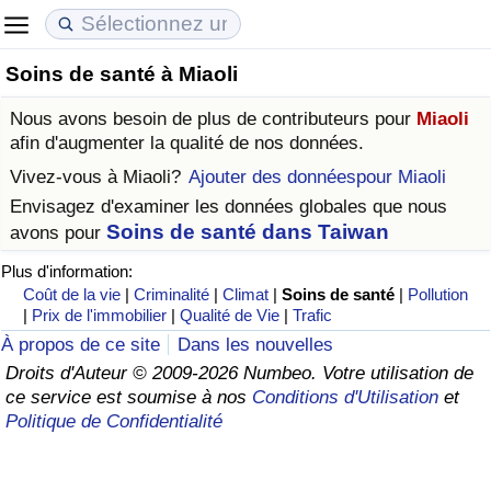
Soins de santé à Miaoli
Coût de la vie
Prix de l'immobilier
Qualité de Vie
Nous avons besoin de plus de contributeurs pour
Miaoli
Indice du Coût de la Vie (Actuel)
Indice des Prix de l'immobilier (Actuel)
Indice de Qualité de Vie
afin d'augmenter la qualité de nos données.
Vivez-vous à
Miaoli
?
Ajouter des donnéespour Miaoli
Indice du Coût de la Vie
Indice des Prix de l'immobilier
Indice de Qualité de Vie (Actuel)
Envisagez d'examiner les données globales que nous
Soins de santé dans Taiwan
avons pour
Indice du coût de la vie par pays
Indice des Prix de l'immobilier par Pays
Indice de qualité de vie par pays
Plus d'information:
Coût de la vie
|
Criminalité
|
Climat
|
Soins de santé
|
Pollution
à Akaba
Criminalité
|
Prix de l'immobilier
|
Qualité de Vie
|
Trafic
À propos de ce site
Dans les nouvelles
Indice de Criminalité (Actuel)
Droits d'Auteur © 2009-2026 Numbeo. Votre utilisation de
ce service est soumise à nos
Conditions d'Utilisation
et
Indice de Criminalité
Politique de Confidentialité
Indice de criminalité par pays