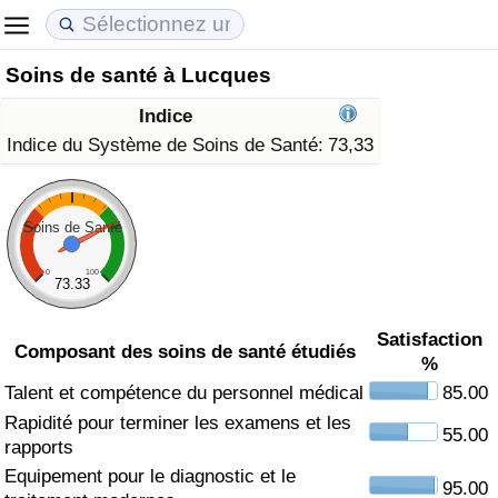
Soins de santé à Lucques
Coût de la vie
Prix de l'immobilier
Qualité de Vie
Indice
Indice du Coût de la Vie (Actuel)
Indice des Prix de l'immobilier (Actuel)
Indice de Qualité de Vie
Indice du Système de Soins de Santé:
73,33
Indice du Coût de la Vie
Indice des Prix de l'immobilier
Indice de Qualité de Vie (Actuel)
Soins de Santé
Indice du coût de la vie par pays
Indice des Prix de l'immobilier par Pays
Indice de qualité de vie par pays
0
100
73.33
à Akaba
Criminalité
Satisfaction
Composant des soins de santé étudiés
%
Indice de Criminalité (Actuel)
Talent et compétence du personnel médical
85.00
Rapidité pour terminer les examens et les
Indice de Criminalité
55.00
rapports
Equipement pour le diagnostic et le
Indice de criminalité par pays
95.00