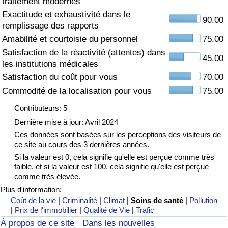
traitement modernes
Exactitude et exhaustivité dans le
Soins de santé
90.00
remplissage des rapports
Amabilité et courtoisie du personnel
75.00
Indice des soins de santé (Actuel)
Satisfaction de la réactivité (attentes) dans
45.00
les institutions médicales
Indice des soins de santé
Satisfaction du coût pour vous
70.00
Commodité de la localisation pour vous
75.00
Indice des soins de santé par Pays
Contributeurs: 5
Pollution
Dernière mise à jour: Avril 2024
Ces données sont basées sur les perceptions des visiteurs de
ce site au cours des 3 dernières années.
Indice de Pollution (Actuel)
Si la valeur est 0, cela signifie qu'elle est perçue comme très
faible, et si la valeur est 100, cela signifie qu'elle est perçue
Indice de pollution
comme très élevée.
Plus d'information:
Indice de Pollution par Pays
Coût de la vie
|
Criminalité
|
Climat
|
Soins de santé
|
Pollution
|
Prix de l'immobilier
|
Qualité de Vie
|
Trafic
À propos de ce site
Dans les nouvelles
Trafic