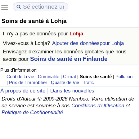
Soins de santé à Lohja
Coût de la vie
Prix de l'immobilier
Qualité de Vie
Il n'y a pas de données pour
Lohja
.
Indice du Coût de la Vie (Actuel)
Indice des Prix de l'immobilier (Actuel)
Indice de Qualité de Vie
Vivez-vous à
Lohja
?
Ajouter des donnéespour Lohja
Envisagez d'examiner les données globales que nous
Indice du Coût de la Vie
Indice des Prix de l'immobilier
Indice de Qualité de Vie (Actuel)
Soins de santé en Finlande
avons pour
Plus d'information:
Indice du coût de la vie par pays
Indice des Prix de l'immobilier par Pays
Indice de qualité de vie par pays
Coût de la vie
|
Criminalité
|
Climat
|
Soins de santé
|
Pollution
|
Prix de l'immobilier
|
Qualité de Vie
|
Trafic
à Akaba
Criminalité
À propos de ce site
Dans les nouvelles
Droits d'Auteur © 2009-2026 Numbeo. Votre utilisation de
Indice de Criminalité (Actuel)
ce service est soumise à nos
Conditions d'Utilisation
et
Politique de Confidentialité
Indice de Criminalité
Indice de criminalité par pays