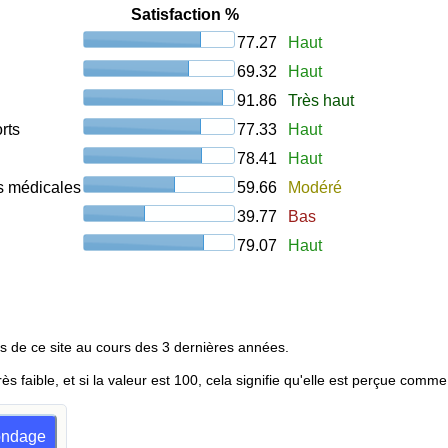
Satisfaction %
77.27
Haut
69.32
Haut
91.86
Très haut
rts
77.33
Haut
78.41
Haut
ons médicales
59.66
Modéré
39.77
Bas
79.07
Haut
s de ce site au cours des 3 dernières années.
rès faible, et si la valeur est 100, cela signifie qu'elle est perçue comme
sondage