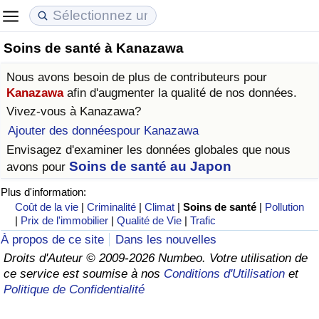
Soins de santé à Kanazawa
Coût de la vie
Prix de l'immobilier
Qualité de Vie
Nous avons besoin de plus de contributeurs pour
Indice du Coût de la Vie (Actuel)
Indice des Prix de l'immobilier (Actuel)
Indice de Qualité de Vie
Kanazawa
afin d'augmenter la qualité de nos données.
Vivez-vous à
Kanazawa
?
Indice du Coût de la Vie
Indice des Prix de l'immobilier
Indice de Qualité de Vie (Actuel)
Ajouter des donnéespour Kanazawa
Envisagez d'examiner les données globales que nous
Indice du coût de la vie par pays
Indice des Prix de l'immobilier par Pays
Indice de qualité de vie par pays
Soins de santé au Japon
avons pour
Plus d'information:
à Akaba
Criminalité
Coût de la vie
|
Criminalité
|
Climat
|
Soins de santé
|
Pollution
|
Prix de l'immobilier
|
Qualité de Vie
|
Trafic
Indice de Criminalité (Actuel)
À propos de ce site
Dans les nouvelles
Droits d'Auteur © 2009-2026 Numbeo. Votre utilisation de
Indice de Criminalité
ce service est soumise à nos
Conditions d'Utilisation
et
Politique de Confidentialité
Indice de criminalité par pays