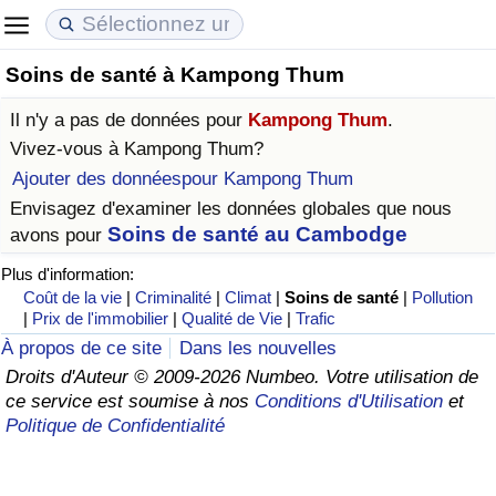
Soins de santé à Kampong Thum
Coût de la vie
Prix de l'immobilier
Qualité de Vie
Il n'y a pas de données pour
Kampong Thum
.
Indice du Coût de la Vie (Actuel)
Indice des Prix de l'immobilier (Actuel)
Indice de Qualité de Vie
Vivez-vous à
Kampong Thum
?
Ajouter des donnéespour Kampong Thum
Indice du Coût de la Vie
Indice des Prix de l'immobilier
Indice de Qualité de Vie (Actuel)
Envisagez d'examiner les données globales que nous
Soins de santé au Cambodge
avons pour
Indice du coût de la vie par pays
Indice des Prix de l'immobilier par Pays
Indice de qualité de vie par pays
Plus d'information:
Coût de la vie
|
Criminalité
|
Climat
|
Soins de santé
|
Pollution
à Akaba
Criminalité
|
Prix de l'immobilier
|
Qualité de Vie
|
Trafic
À propos de ce site
Dans les nouvelles
Indice de Criminalité (Actuel)
Droits d'Auteur © 2009-2026 Numbeo. Votre utilisation de
ce service est soumise à nos
Conditions d'Utilisation
et
Indice de Criminalité
Politique de Confidentialité
Indice de criminalité par pays